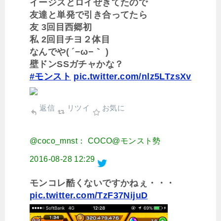
イージスとロイぜきてたので
友達と単発で引き合ってたら
友 3回目西郷初
私 2回目チヨ２体目
なんでや( ´−ω−｀ )
壁ドンSSガチャかな？
#モンスト
pic.twitter.com/nlz5LTzsXv
返信
リツイ
お気に
@coco_mnst： COCO@モンスト勢
2016-08-28 12:29
モンコレ酷くないですかねぇ・・・
pic.twitter.com/TzF37NijuD