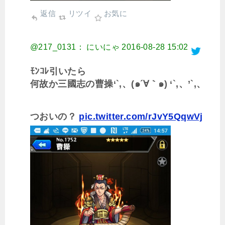
返信
リツイ
お気に
@217_0131： にいにゃ
2016-08-28 15:02
ﾓﾝｺﾚ引いたら
何故か三國志の曹操‘`,、(๑´∀｀๑) ‘`,、’`,、
つおいの？
pic.twitter.com/rJvY5QqwVj