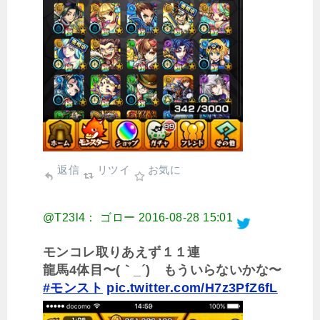
返信
リツイ
お気に
@T23l4： ゴロー
2016-08-28 15:01
モンコレ取りあえず１１連
龍馬4体目〜(｀_´)ゞもういらないかな〜
#モンスト
pic.twitter.com/H7z3PfZ6fL