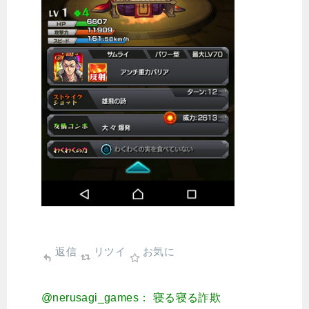
返信
リツイ
お気に
@nerusagi_games： 寝る寝る詐欺