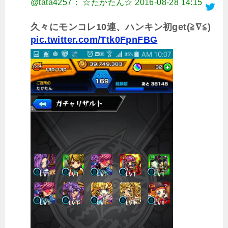
@tata4257： ☆たかたん☆
2016-08-28 14:15
久々にモンコレ10連、ハンキン初get(≧∇≦)
pic.twitter.com/Ttk0FpnFBG