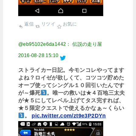
返信
リツイ
お気に
@eb95102e6da1442： 伝説の走り屋
2016-08-28 15:10
ストライカー日記。今モンコレやってます
よね？ロイゼが欲しくて、コツコツ貯めた
オーブ使ってシングル１０回引いたんです
が～爆死
。唯一の救いは★４百地三太夫
が★５にしてレベル上げてタス完すれば、
★５限定クエストで使えるかなぁ～くらい
。
pic.twitter.com/zt9e3P2DYn