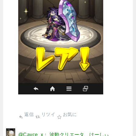
返信
リツイ
お気に
@Cayce_x： 波動クリエータ けーしぃ