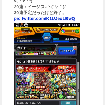
v(・∀・*)
20連：イージス♪ヽ(´▽｀)/
30連予定だったけど終了。
pic.twitter.com/K1UJeoLBwQ