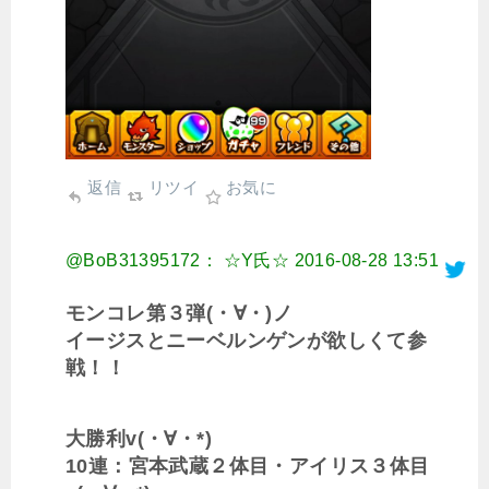
返信
リツイ
お気に
@BoB31395172： ☆Y氏☆
2016-08-28 13:51
モンコレ第３弾(・∀・)ノ
イージスとニーベルンゲンが欲しくて参
戦！！
大勝利v(・∀・*)
10連：宮本武蔵２体目・アイリス３体目