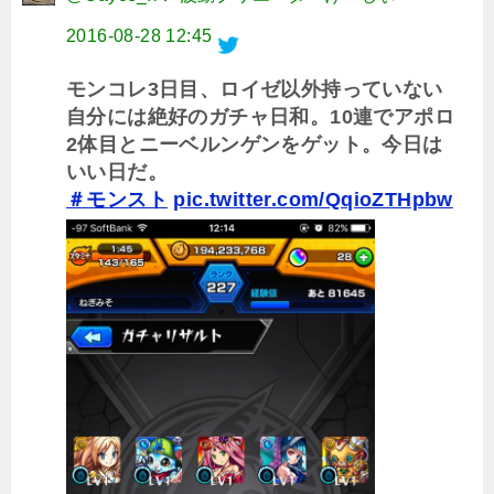
2016-08-28 12:45
モンコレ3日目、ロイゼ以外持っていない
自分には絶好のガチャ日和。10連でアポロ
2体目とニーベルンゲンをゲット。今日は
いい日だ。
＃モンスト
pic.twitter.com/QqioZTHpbw