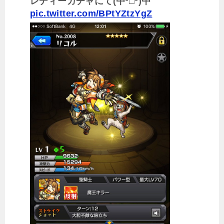
レディーガチャにて(屮°□°)屮
pic.twitter.com/BPtYZtzYgZ