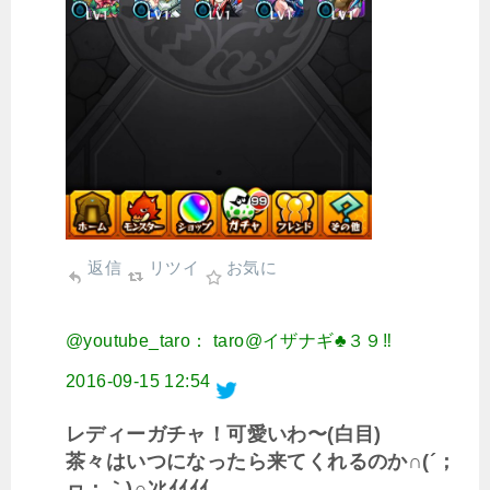
返信
リツイ
お気に
@youtube_taro： taro@イザナギ♣︎３９‼︎
2016-09-15 12:54
レディーガチャ！可愛いわ〜(白目)
茶々はいつになったら来てくれるのか∩(´；
ヮ；｀)∩ﾝﾋｲｲｲｲ