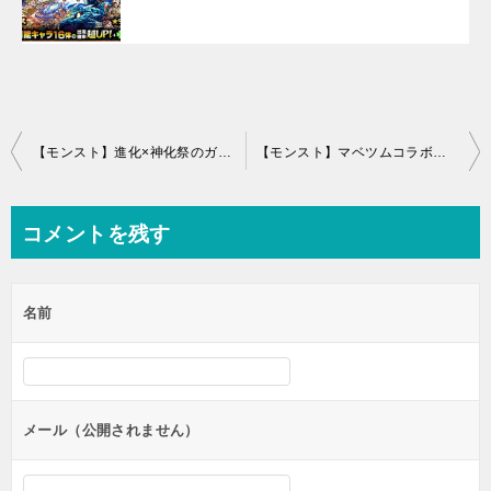
投
【モンスト】進化×神化祭のガチャ結果！当たりキャラ出てる？
【モンスト】マベツムコラボガチャ トク玉で当たり狙い！結果は？
稿
ナ
コメントを残す
ビ
ゲ
名前
ー
シ
ョ
ン
メール（公開されません）