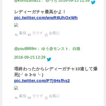
@konozama21： ゆっち
2016-09-15 12:38
レディーガチャ最高かよ！
pic.twitter.com/wwR8UhOxWh
返信
リツイ
お気に
@you8888m： ゆう@モンスト、白猫
2016-09-15 12:29
塔終わったからレディーガチャ10連して爆
死(╯⊙ ⊱⊙╰ )
pic.twitter.com/PTjtHsfhs2
返信
リツイ
お気に