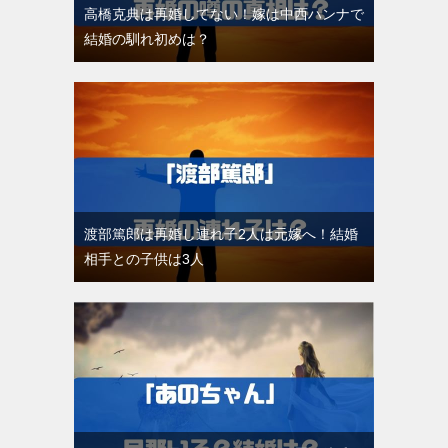
高橋克典は再婚してない！嫁は中西ハンナで
結婚の馴れ初めは？
渡部篤郎は再婚し連れ子2人は元嫁へ！結婚
相手との子供は3人