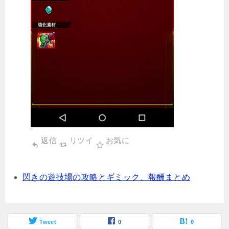
返信
リツイ
お気に
閃きの遊技場の攻略とギミック、報酬まとめ
Tweet
0
0