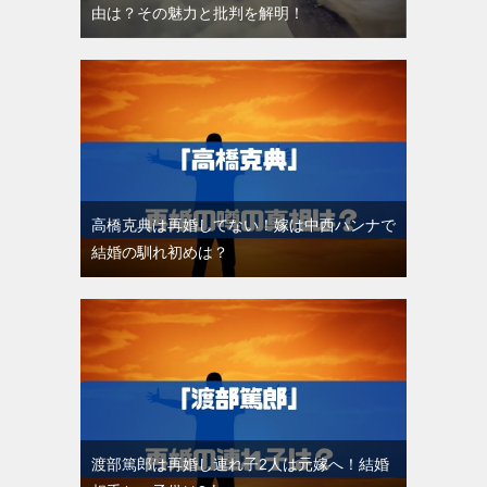
由は？その魅力と批判を解明！
高橋克典は再婚してない！嫁は中西ハンナで
結婚の馴れ初めは？
渡部篤郎は再婚し連れ子2人は元嫁へ！結婚