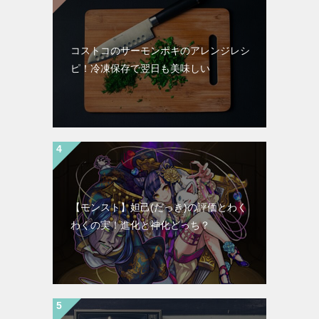
コストコのサーモンポキのアレンジレシ
ピ！冷凍保存で翌日も美味しい
【モンスト】妲己(だっき)の評価とわく
わくの実！進化と神化どっち？