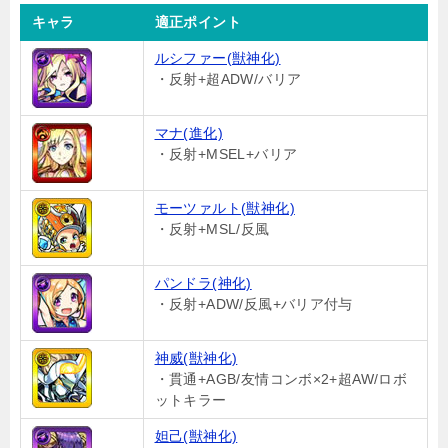
キャラ
適正ポイント
ルシファー(獣神化)
・反射+超ADW/バリア
マナ(進化)
・反射+MSEL+バリア
モーツァルト(獣神化)
・反射+MSL/反風
パンドラ(神化)
・反射+ADW/反風+バリア付与
神威(獣神化)
・貫通+AGB/友情コンボ×2+超AW/ロボ
ットキラー
妲己(獣神化)