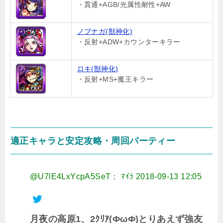
・貫通+AGB/光属性耐性+AW
ノブナガ(獣神化)
・反射+ADW+カウンターキラー
ロキ(獣神化)
・反射+MS+魔王キラー
適正キャラと安定攻略・周回パーティー
@U7lE4LxYcpA5SeT： ﾏｲﾗ
2018-09-13 12:05
月夜の高原1、2ｸﾘｱ(ФωФ)とりあえず強友