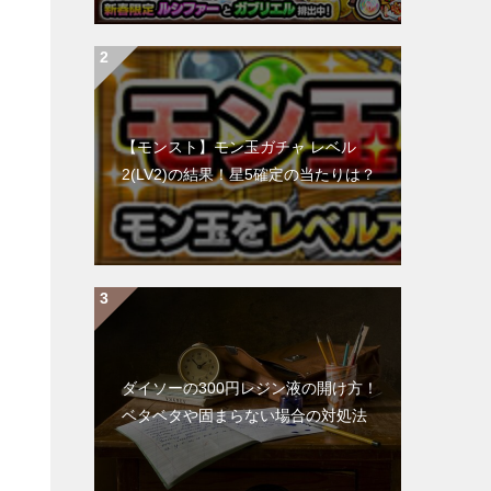
【モンスト】モン玉ガチャ レベル
2(LV2)の結果！星5確定の当たりは？
ダイソーの300円レジン液の開け方！
ベタベタや固まらない場合の対処法