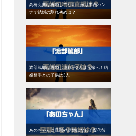
高橋克典は再婚してない！嫁は中西ハン
ナで結婚の馴れ初めは？
渡部篤郎は再婚し連れ子2人は元嫁へ！結
婚相手との子供は3人
あのちゃんに旦那や結婚はなし！歴代彼