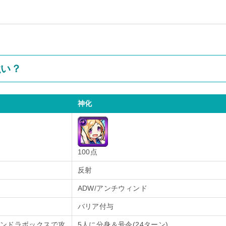
強い？
神化
100点
反射
ADW/アンチウィンド
バリア付与
ンドラボックスで攻
5人に分身＆号令(24ターン)