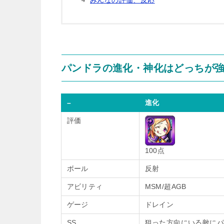
みんなの評価、反応
パンドラの進化・神化はどっちが
–
進化
評価
100点
ボール
反射
アビリティ
MSM/超AGB
ゲージ
ドレイン
SS
狙った方向にいる敵にパ