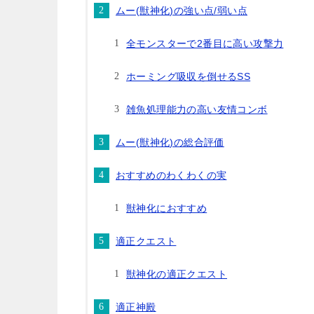
ムー(獣神化)の強い点/弱い点
全モンスターで2番目に高い攻撃力
ホーミング吸収を倒せるSS
雑魚処理能力の高い友情コンボ
ムー(獣神化)の総合評価
おすすめのわくわくの実
獣神化におすすめ
適正クエスト
獣神化の適正クエスト
適正神殿