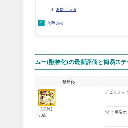
友情コンボ
入手方法
ムー(獣神化)の最新評価と簡易ステ
獣神化
アビリティ：
【反射】
SS：爆裂ホ
90点