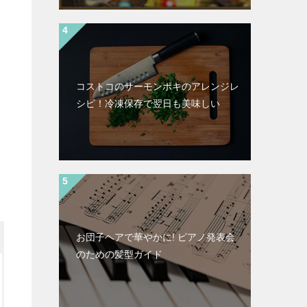
コストコのサーモンポキのアレンジレ
シピ！冷凍保存で翌日も美味しい
お団子ヘアで華やかに! ピアノ発表会
のための髪型ガイド