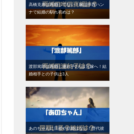
高橋克典は再婚してない！嫁は中西ハン
ナで結婚の馴れ初めは？
渡部篤郎は再婚し連れ子2人は元嫁へ！結
婚相手との子供は3人
あのちゃんに旦那や結婚はなし！歴代彼