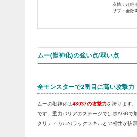
友情：超絶
サブ：全敵
ムー(獣神化)の強い点/弱い点
全モンスターで2番目に高い攻撃力
ムーの獣神化は
48037の攻撃力
を誇ります。
です。重力バリアのステージでは超AGBで
クリティカルのラックスキルとの相性が抜