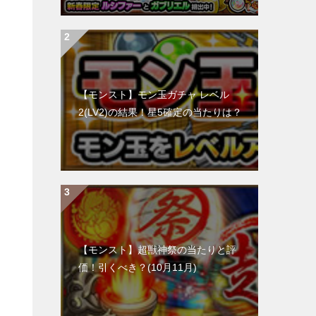
【モンスト】モン玉ガチャ レベル
2(LV2)の結果！星5確定の当たりは？
【モンスト】超獣神祭の当たりと評
価！引くべき？(10月11月)