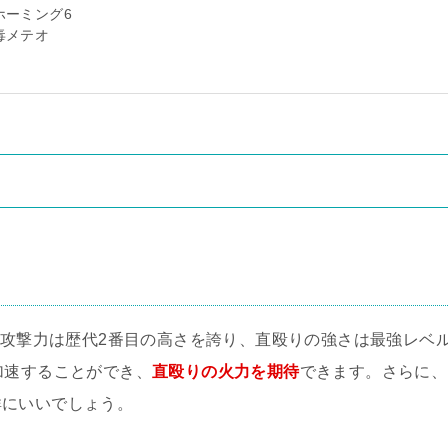
ホーミング6
毒メテオ
攻撃力は歴代2番目の高さを誇り、直殴りの強さは最強レベ
加速することができ、
直殴りの火力を期待
できます。さらに、
群にいいでしょう。