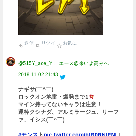
返信
リツイ
お気に
@515Y_ace_Y： エース@来いよ高みへ
2018-11-02 21:43
ナギサ(￣^￣)ゞ
ロックオン地雷・爆発まで1
マイン持ってないキャラは注意！
運枠クシナダ、アルミラージュ、リーフ
ァ、イシス(￣^￣)ゞ
#モンス
ト
pic.twitter.com/bIB0RNIFNl
l