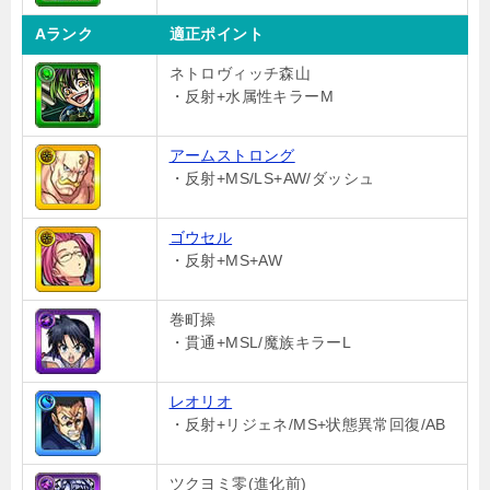
Aランク
適正ポイント
ネトロヴィッチ森山
・反射+水属性キラーM
アームストロング
・反射+MS/LS+AW/ダッシュ
ゴウセル
・反射+MS+AW
巻町操
・貫通+MSL/魔族キラーL
レオリオ
・反射+リジェネ/MS+状態異常回復/AB
ツクヨミ零(進化前)