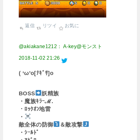
返信
リツイ
お気に
@akiakane1212： A-key@モンスト
2018-11-02 21:26
( ‘ω’o[ﾅｷﾞｻ]o
BOSS
妖精族
・魔族ｷﾗｰℳ.
・ﾛｯｸｵﾝ地雷
・
敵全体の防御
＆敵攻撃
・ｼｰﾙﾄﾞ