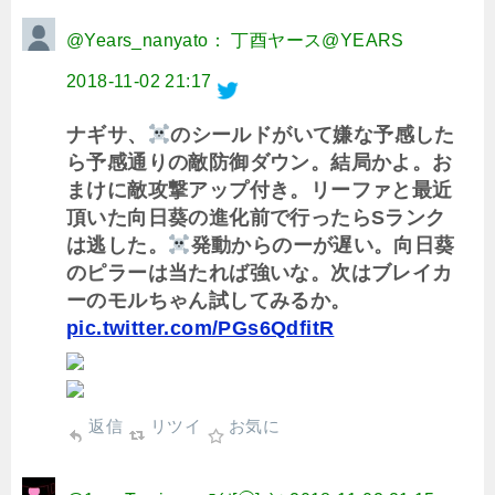
@Years_nanyato： 丁酉ヤース@YEARS
2018-11-02 21:17
ナギサ、
のシールドがいて嫌な予感した
ら予感通りの敵防御ダウン。結局かよ。お
まけに敵攻撃アップ付き。リーファと最近
頂いた向日葵の進化前で行ったらSランク
は逃した。
発動からのーが遅い。向日葵
のピラーは当たれば強いな。次はブレイカ
ーのモルちゃん試してみるか。
pic.twitter.com/PGs6QdfitR
返信
リツイ
お気に