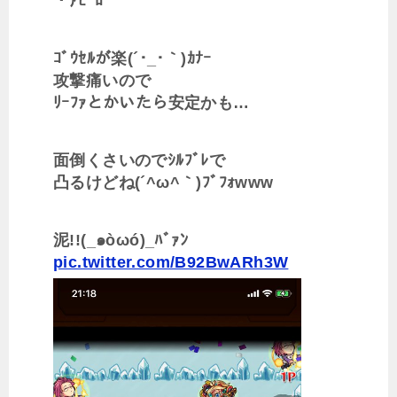
・ｱﾋﾞﾛ
ｺﾞｳｾﾙが楽(´･_･｀)ｶﾅｰ
攻撃痛いので
ﾘｰﾌｧとかいたら安定かも…
面倒くさいのでｼﾙﾌﾞﾚで
凸るけどね(´^ω^｀)ﾌﾞﾌｫwww
泥!!(_๑òωó)_ﾊﾞｧﾝ
pic.twitter.com/B92BwARh3W