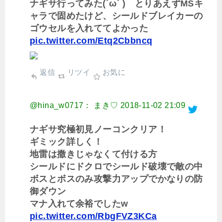
ナギサ行ってみた(´ω` ) とりあえずMSキ
ャラで固めたけど、シールドブレイカーの
ゴウセルを入れててよかった
pic.twitter.com/Etq2Cbbncq
返信
リツイ
お気に
@hina_w0717： まき♡
2018-11-02 21:09
ナギサ究極初見ノーコンクリア！
ギミック詳しく！
地雷は撒きじゃなくて付ける方
シールドにドクロでシールド破壊で敵の中
ボスとボスのみ攻撃力アップでかなりの防
御ダウン
マナ入れて余裕でしたw
pic.twitter.com/RbgFVZ3KCa