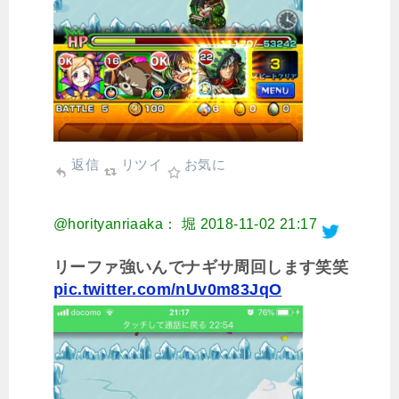
返信
リツイ
お気に
@horityanriaaka： 堀
2018-11-02 21:17
リーファ強いんでナギサ周回します笑笑
pic.twitter.com/nUv0m83JqO