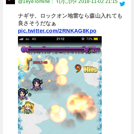
@1eyeTomine： ﾓ(ﾉ[◯]ｧ)ｨ
2018-11-02 21:15
ナギサ、ロックオン地雷なら森山入れても
良さそうだなぁ
pic.twitter.com/2RNKAG8Kpo