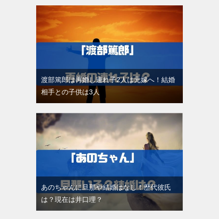
渡部篤郎は再婚し連れ子2人は元嫁へ！結婚
相手との子供は3人
あのちゃんに旦那や結婚はなし！歴代彼氏
は？現在は井口理？