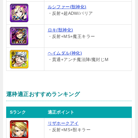
ルシファー(獣神化)
・反射+超ADW/バリア
ロキ(獣神化)
・反射+MS+魔王キラー
ヘイムダル(神化)
・貫通+アンチ魔法陣/魔封じM
運枠適正おすすめランキング
Sランク
適正ポイント
リザホークアイ
・反射+MS+獣キラー