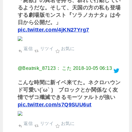
『屍獣』の異名を持ち、群れで行動してい
るようだな。そして、天国の方の私も登場
する劇場版モンスト『ソラノカナタ』は今
日から公開だ。」
pic.twitter.com/4jKN27Yrg7
返信
リツイ
お気に
@Beatnik_87123： こた
2018-10-05 06:13
こんな時間に新イベ来てた。ネクロハウン
ド可愛い(´ω` ) ブロックとか関係なく友
情でザコ殲滅できるモーツァルトが強い
pic.twitter.com/s7Q9SUU6ut
返信
リツイ
お気に