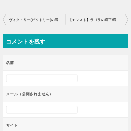
投
ヴィクトリー(ビクトリー)の適正キャラと攻略パーティー、ギミック
【モンスト】ラゴラの適正/適性キャラと攻略パーティー、ギミック
稿
ナ
コメントを残す
ビ
ゲ
名前
ー
シ
ョ
ン
メール（公開されません）
サイト