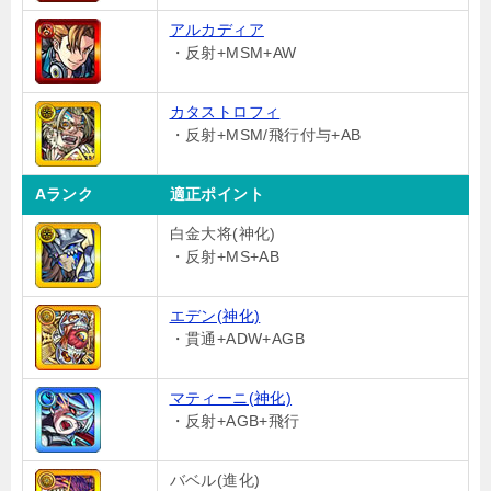
アルカディア
・反射+MSM+AW
カタストロフィ
・反射+MSM/飛行付与+AB
Aランク
適正ポイント
白金大将(神化)
・反射+MS+AB
エデン(神化)
・貫通+ADW+AGB
マティーニ(神化)
・反射+AGB+飛行
バベル(進化)