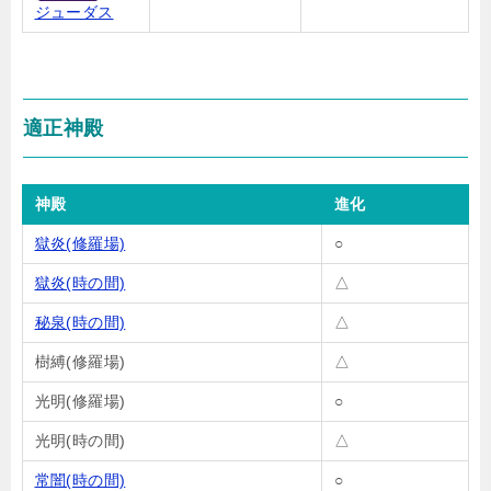
ジューダス
適正神殿
神殿
進化
獄炎(修羅場)
○
獄炎(時の間)
△
秘泉(時の間)
△
樹縛(修羅場)
△
光明(修羅場)
○
光明(時の間)
△
常闇(時の間)
○