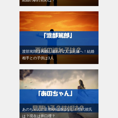
結婚の馴れ初めは？
渡部篤郎は再婚し連れ子2人は元嫁へ！結婚
相手との子供は3人
あのちゃんに旦那や結婚はなし！歴代彼氏
は？現在は井口理？