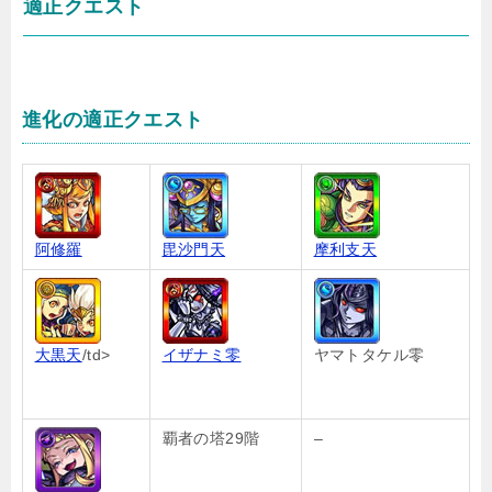
適正クエスト
進化の適正クエスト
阿修羅
毘沙門天
摩利支天
大黒天
/td>
イザナミ零
ヤマトタケル零
覇者の塔29階
–