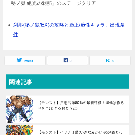
「秘ノ獄 絶光の刹那」のステージクリア
刹那(秘ノ獄/EX)の攻略と適正/適性キャラ、出現条
件
Tweet
0
0
関連記事
【モンスト】戸愚呂弟80%の最新評価！運極は作る
べき？(とぐろおとうと)
【モンスト】イザナミ廻(いざなみかい)の評価とわ