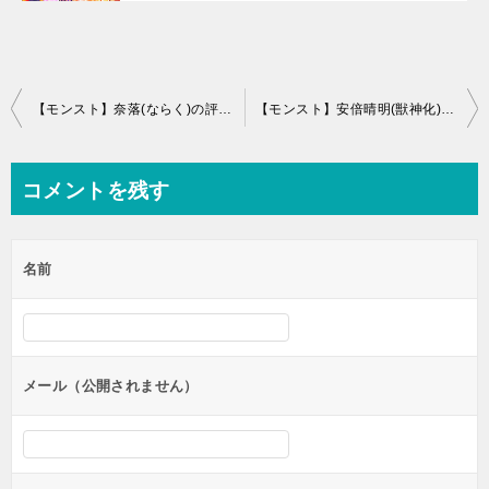
投
【モンスト】奈落(ならく)の評価と運極適正
【モンスト】安倍晴明(獣神化)の評価とわくわくの実
稿
ナ
コメントを残す
ビ
ゲ
名前
ー
シ
ョ
ン
メール（公開されません）