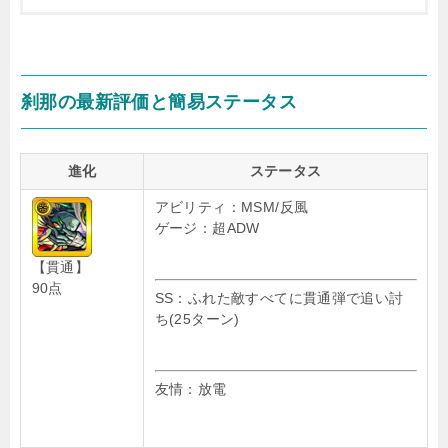
刹那の最新評価と簡易ステータス
進化
ステータス
アビリティ：MSM/反風
ゲージ：超ADW
【貫通】
90点
SS：ふれた敵すべてに貫通弾で追い討
ち(25ターン)
友情：放電