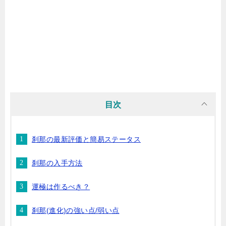
目次
刹那の最新評価と簡易ステータス
刹那の入手方法
運極は作るべき？
刹那(進化)の強い点/弱い点