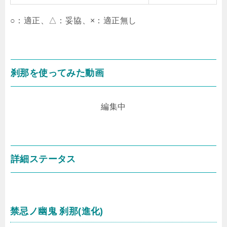
○：適正、△：妥協、×：適正無し
刹那を使ってみた動画
編集中
詳細ステータス
禁忌ノ幽鬼 刹那(進化)