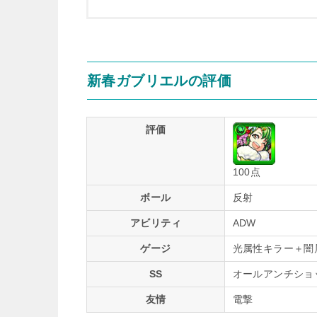
新春ガブリエルの評価
評価
100点
ボール
反射
アビリティ
ADW
ゲージ
光属性キラー＋闇
SS
オールアンチショッ
友情
電撃