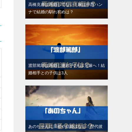
高橋克典は再婚してない！嫁は中西ハン
ナで結婚の馴れ初めは？
渡部篤郎は再婚し連れ子2人は元嫁へ！結
婚相手との子供は3人
あのちゃんに旦那や結婚はなし！歴代彼