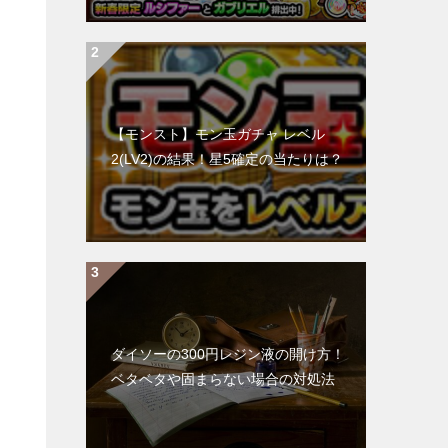
【モンスト】モン玉ガチャ レベル
2(LV2)の結果！星5確定の当たりは？
の
ダイソーの300円レジン液の開け方！
ベタベタや固まらない場合の対処法