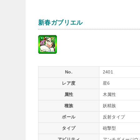
新春ガブリエル
No.
2401
レア度
星6
属性
木属性
種族
妖精族
ボール
反射タイプ
タイプ
砲撃型
アビリティ
アンチダメージウ