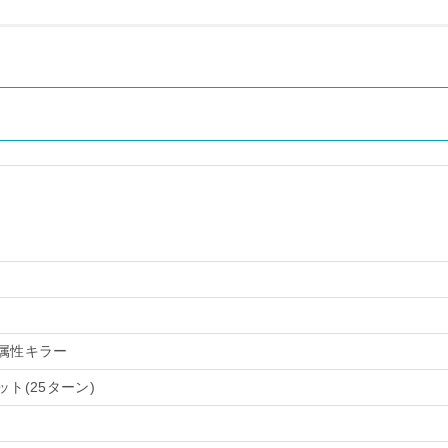
属性キラー
ト(25ターン)