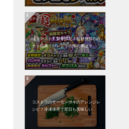
【モンスト】新春限定！超獣神祭のガ
チャ結果！パンドラの排出率は？
コストコのサーモンポキのアレンジレ
シピ！冷凍保存で翌日も美味しい