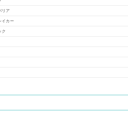
プ
バリア
レイカー
ック