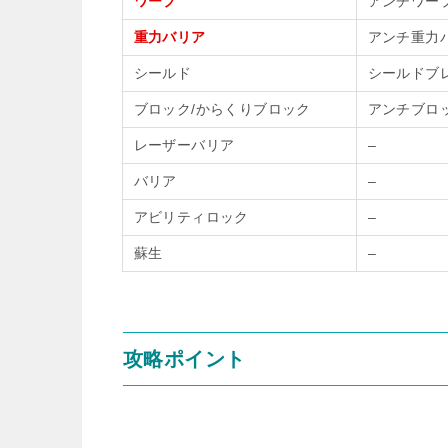
ワープ
アンチワー
重力バリア
アンチ重力
シールド
シールドブ
ブロック/からくりブロック
アンチブロ
レーザーバリア
–
バリア
–
アビリティロック
–
蘇生
–
攻略ポイント