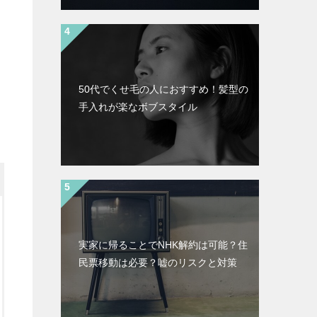
50代でくせ毛の人におすすめ！髪型の
手入れが楽なボブスタイル
実家に帰ることでNHK解約は可能？住
民票移動は必要？嘘のリスクと対策