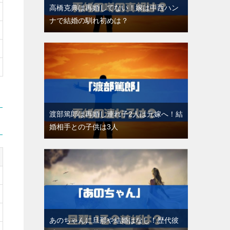
高橋克典は再婚してない！嫁は中西ハン
ナで結婚の馴れ初めは？
渡部篤郎は再婚し連れ子2人は元嫁へ！結
婚相手との子供は3人
あのちゃんに旦那や結婚はなし！歴代彼