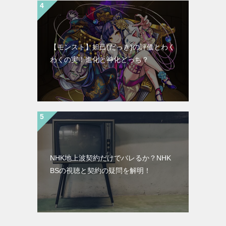
【モンスト】妲己(だっき)の評価とわく
わくの実！進化と神化どっち？
NHK地上波契約だけでバレるか？NHK
BSの視聴と契約の疑問を解明！