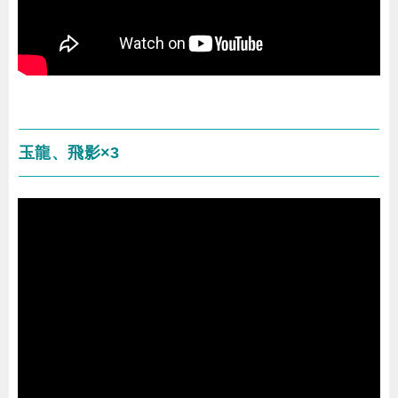
玉龍、飛影×3