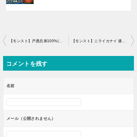
投
【モンスト】戸愚呂弟100%(超究極) 適正キャラと安定攻略・周回パーティー
【モンスト】ニライカナイ 適正キャラと安定攻略・周回パーティー
稿
ナ
コメントを残す
ビ
ゲ
名前
ー
シ
ョ
ン
メール（公開されません）