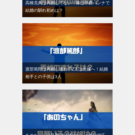
高橋克典は再婚してない！嫁は中西ハンナで
結婚の馴れ初めは？
渡部篤郎は再婚し連れ子2人は元嫁へ！結婚
相手との子供は3人