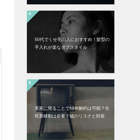
50代でくせ毛の人におすすめ！髪型の
手入れが楽なボブスタイル
実家に帰ることでNHK解約は可能？住
民票移動は必要？嘘のリスクと対策