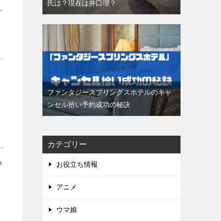
氏は？現在は井口理？
ファンタジースプリングスホテルのキャ
ンセル拾い予約成功の秘訣
カテゴリー
P
お役立ち情報
アニメ
ウマ娘