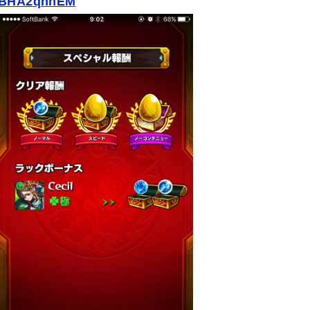
/nBHA2qhnEM