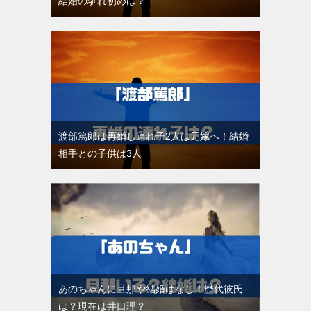
結婚の馴れ初めは？
渡部篤郎は再婚し連れ子2人は元嫁へ！結婚
相手との子供は3人
あのちゃんに旦那や結婚はなし！歴代彼氏
は？現在は井口理？