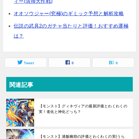
ィー(清掃大作戦)
オオソウジャー(究極)のギミック予想と解析攻略
伝説の武具2のガチャ当たりと評価！おすすめ運極
は？
Tweet
0
0
関連記事
【モンスト】グィネヴィアの最新評価とわくわくの
実！進化と神化どっち？
【モンスト】浦飯幽助の評価とわくわくの実(うら