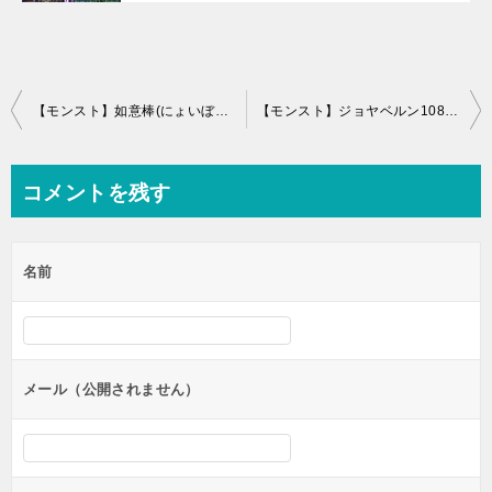
投
【モンスト】如意棒(にょいぼう)の最新評価とわくわくの実！進化と神化どっち？
【モンスト】ジョヤベルン108の最新評価と適正クエスト！運極は作るべき？
稿
ナ
コメントを残す
ビ
ゲ
名前
ー
シ
ョ
ン
メール（公開されません）