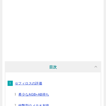
目次
セフィロスの評価
希少なAGB+AB持ち
砲撃型のメテオ友情