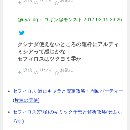
返信
リツイ
お気に
@uya_dg： ユギン@モンスト
2017-02-15 23:26
クシナダ使えないところの運枠にアルティ
ミシアって感じかな
セフィロスはツクヨミ零か
返信
リツイ
お気に
セフィロス 適正キャラと安定攻略・周回パーティー
(片翼の天使)
セフィロス(究極)のギミック予想と解析攻略(せふぃ
ろす)