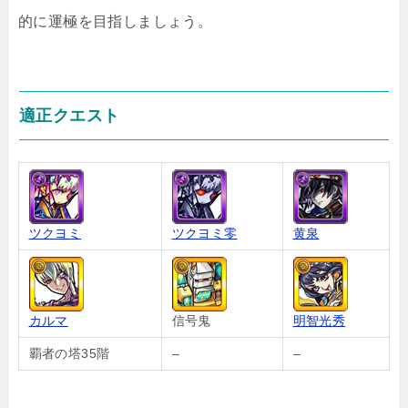
的に運極を目指しましょう。
適正クエスト
ツクヨミ
ツクヨミ零
黄泉
カルマ
信号鬼
明智光秀
覇者の塔35階
–
–