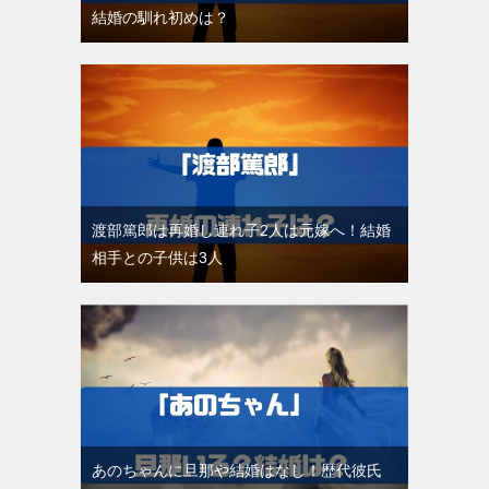
結婚の馴れ初めは？
渡部篤郎は再婚し連れ子2人は元嫁へ！結婚
相手との子供は3人
あのちゃんに旦那や結婚はなし！歴代彼氏