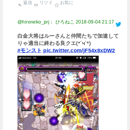
返信
リツイ
お気に
@hironeko_prj： ひろねこ
2018-09-04 21:17
白金大将はルーさんと仲間たちで加速して
りゃ適当に終わる良クエ(*´ч`*)
#モンスト
pic.twitter.com/jF54x8xDW2