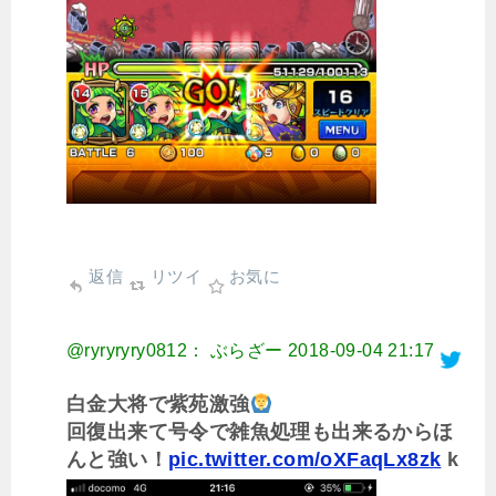
返信
リツイ
お気に
@ryryryry0812： ぶらざー
2018-09-04 21:17
白金大将で紫苑激強
回復出来て号令で雑魚処理も出来るからほ
んと強い！
pic.twitter.com/oXFaqLx8zk
k