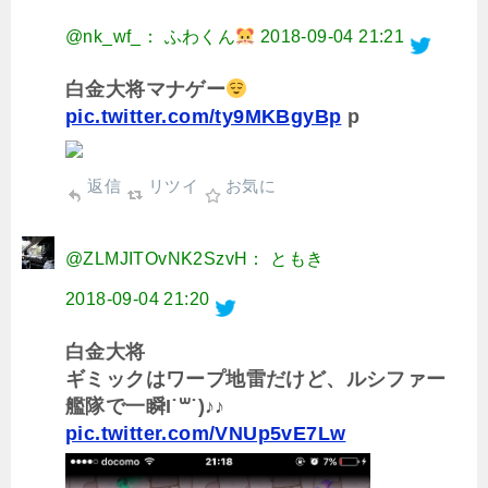
@nk_wf_： ふわくん
2018-09-04 21:21
白金大将マナゲー
pic.twitter.com/ty9MKBgyBp
p
返信
リツイ
お気に
@ZLMJITOvNK2SzvH： ともき
2018-09-04 21:20
白金大将
ギミックはワープ地雷だけど、ルシファー
艦隊で一瞬I˙꒳​˙)♪♪
pic.twitter.com/VNUp5vE7Lw