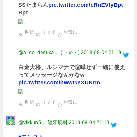
SSたまらん
pic.twitter.com/cRnEVIyBpt
Bpt
返信
リツイ
お気に
@a_so_desuka： (´・ω・)
2018-09-04 21:19
白金大将、ルシマナで喧嘩せず一緒に使え
ってメッセージなんかなw
pic.twitter.com/hwwGYXUNrm
返信
リツイ
お気に
@vikkun5： 龍牙辰樹
2018-09-04 21:18