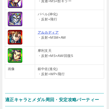
・貫通+MS+獣キラー
バベル(神化)
・反射+飛行
アルカディア
・反射+MSM+AW
摩利支天
・反射+MS+AW/回復S
画像
銀中佐(進化)
・反射+WP+飛行
適正キャラとメダル周回・安定攻略パーティー