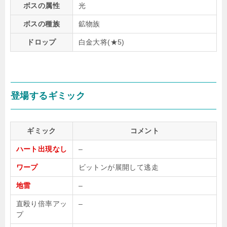
ボスの属性
光
ボスの種族
鉱物族
ドロップ
白金大将(★5)
登場するギミック
ギミック
コメント
ハート出現なし
–
ワープ
ビットンが展開して逃走
地雷
–
直殴り倍率アッ
–
プ