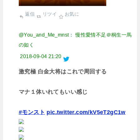
返信
リツイ
お気に
@You_and_Me_mnst： 慢性愛情不足＠桐生一馬
の如く
2018-09-04 21:20
激究極 白金大将はこれで周回する
マナ１体いれてもいい感じ
#モンスト
pic.twitter.com/kV5eT2gC1w