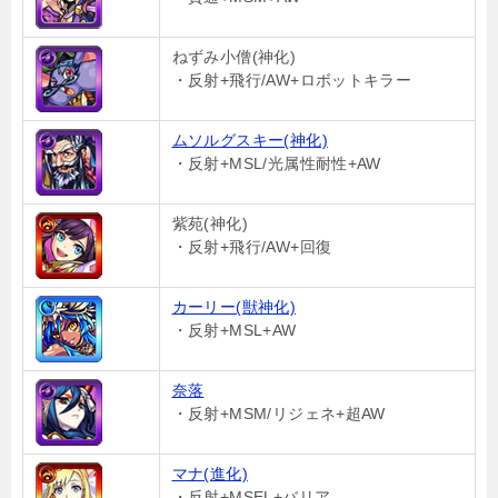
ねずみ小僧(神化)
・反射+飛行/AW+ロボットキラー
ムソルグスキー(神化)
・反射+MSL/光属性耐性+AW
紫苑(神化)
・反射+飛行/AW+回復
カーリー(獣神化)
・反射+MSL+AW
奈落
・反射+MSM/リジェネ+超AW
マナ(進化)
・反射+MSEL+バリア