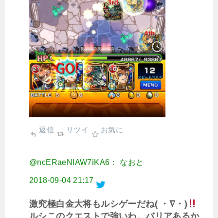
返信
リツイ
お気に
@ncERaeNIAW7iKA6： なおと
2018-09-04 21:17
激究極白金大将もルシゲーだね( ・∇・)
ルシこのクエストで強いわ。バリアあるか