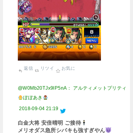
返信
リツイ
お気に
@W0Mb20TJx9lP5nA： アルティメットプリティ
ぽぽあき
2018-09-04 21:19
白金大将 安倍晴明 ご接待
メリオダス急所シバキも強すぎやん