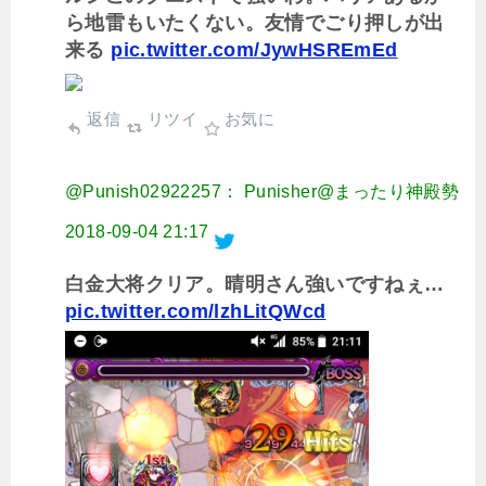
ら地雷もいたくない。友情でごり押しが出
来る
pic.twitter.com/JywHSREmEd
返信
リツイ
お気に
@Punish02922257： Punisher@まったり神殿勢
2018-09-04 21:17
白金大将クリア。晴明さん強いですねぇ…
pic.twitter.com/lzhLitQWcd