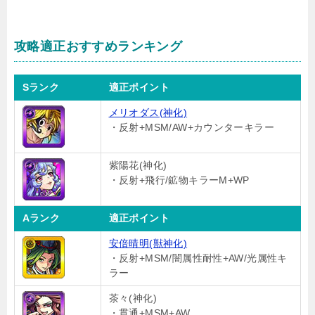
攻略適正おすすめランキング
Sランク
適正ポイント
メリオダス(神化)
・反射+MSM/AW+カウンターキラー
紫陽花(神化)
・反射+飛行/鉱物キラーM+WP
Aランク
適正ポイント
安倍晴明(獣神化)
・反射+MSM/闇属性耐性+AW/光属性キ
ラー
茶々(神化)
・貫通+MSM+AW