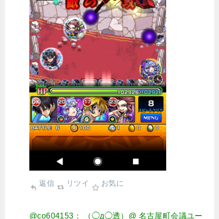
返信
リツイ
お気に
@co604153： （◯д◯透）@ 名古屋町会議ユー