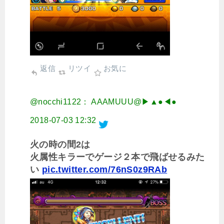
返信
リツイ
お気に
@nocchi1122： AAAMUUU@▶︎▲●◀︎●
2018-07-03 12:32
火の時の間2は
火属性キラーでゲージ２本で飛ばせるみた
い
pic.twitter.com/76nS0z9RAb