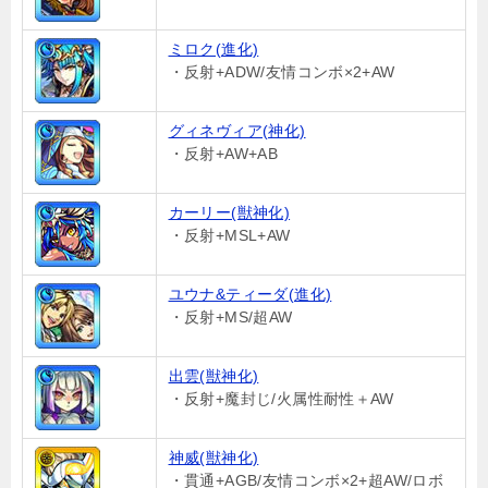
ミロク(進化)
・反射+ADW/友情コンボ×2+AW
グィネヴィア(神化)
・反射+AW+AB
カーリー(獣神化)
・反射+MSL+AW
ユウナ&ティーダ(進化)
・反射+MS/超AW
出雲(獣神化)
・反射+魔封じ/火属性耐性＋AW
神威(獣神化)
・貫通+AGB/友情コンボ×2+超AW/ロボ