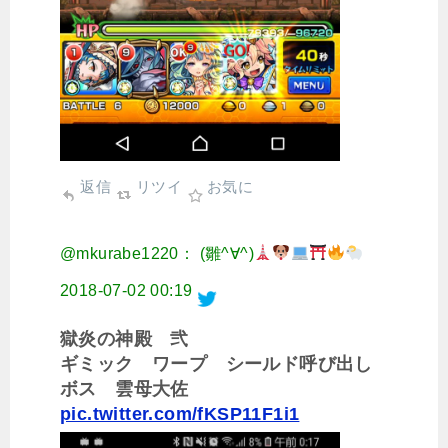
返信
リツイ
お気に
@mkurabe1220： (雛^∀^)
2018-07-02 00:19
獄炎の神殿 弐
ギミック ワープ シールド呼び出し
ボス 雲母大佐
pic.twitter.com/fKSP11F1i1