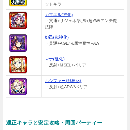
ットキラー
カマエル(神化)
・貫通+リジェネ/反風+超AW/アンチ魔
法陣
妲己(獣神化)
・貫通+AGB/光属性耐性+AW
マナ(進化)
・反射+MSEL+バリア
ルシファー(獣神化)
・反射+超ADW/バリア
適正キャラと安定攻略・周回パーティー