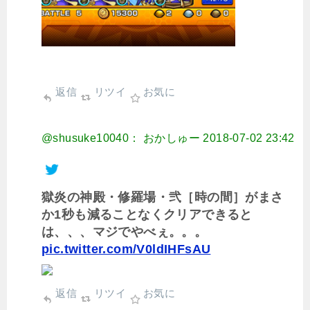
返信
リツイ
お気に
@shusuke10040： おかしゅー
2018-07-02 23:42
獄炎の神殿・修羅場・弐［時の間］がまさ
か1秒も減ることなくクリアできると
は、、、マジでやべぇ。。。
pic.twitter.com/V0ldIHFsAU
返信
リツイ
お気に