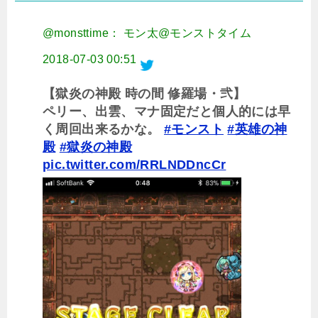
@monsttime： モン太@モンストタイム
2018-07-03 00:51
【獄炎の神殿 時の間 修羅場・弐】
ペリー、出雲、マナ固定だと個人的には早
く周回出来るかな。
#モンスト
#英雄の神
殿
#獄炎の神殿
pic.twitter.com/RRLNDDncCr