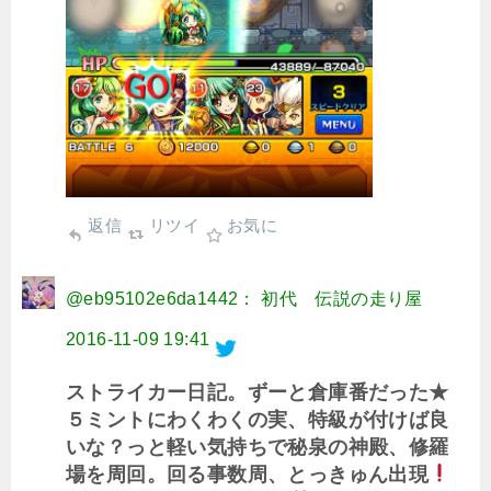
返信
リツイ
お気に
@eb95102e6da1442： 初代 伝説の走り屋
2016-11-09 19:41
ストライカー日記。ずーと倉庫番だった★
５ミントにわくわくの実、特級が付けば良
いな？っと軽い気持ちで秘泉の神殿、修羅
場を周回。回る事数周、とっきゅん出現