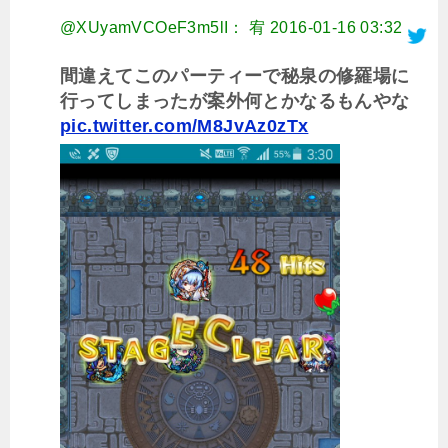
@XUyamVCOeF3m5lI： 宥
2016-01-16 03:32
間違えてこのパーティーで秘泉の修羅場に
行ってしまったが案外何とかなるもんやな
pic.twitter.com/M8JvAz0zTx