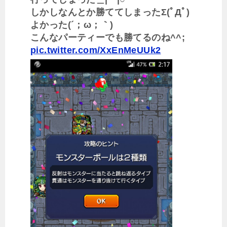
しかしなんとか勝ててしまったΣ(ﾟДﾟ)
よかった(´；ω；｀)
こんなパーティーでも勝てるのね^^;
pic.twitter.com/XxEnMeUUk2