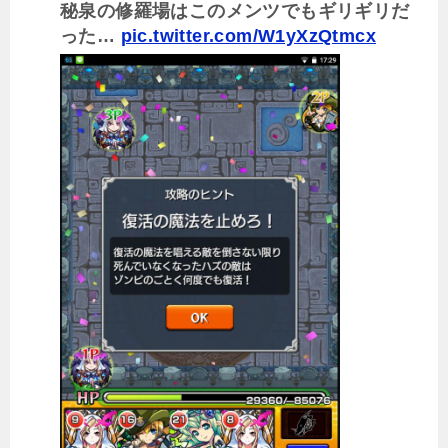
秘泉の修羅場はこのメンツでもギリギリだ
った…
pic.twitter.com/W1yXzQtmcx