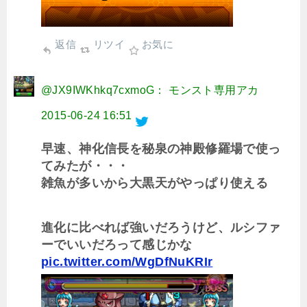
返信
リツイ
お気に
@JX9IWKhkq7cxmoG： モンスト専用アカ
2015-06-24 16:51
早速、神化信長を秘泉の神殿修羅場で使っ
てみたが・・・
雑魚が多いから大黒天がやっぱり使える
進化に比べれば強いだろうけど、ルシファ
ーでいいだろって感じかな
pic.twitter.com/WgDfNuKRIr