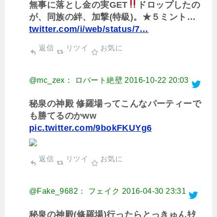
無事に落とし金の実GET
ドロップしたの
が、同族の絆、加撃(特級)。★５ミント…
twitter.com/i/web/status/7…
返信
リツイ
お気に
@mc_zex： ロバート絶壁
2016-10-22 20:03
秘泉の神殿 修羅場ってこんなパーティーで
も勝てるのかww
pic.twitter.com/9bokFKUYg6
返信
リツイ
お気に
@Fake_9682： フェイク
2016-04-30 23:31
秘泉の神殿(修羅場)行ったらとっきゅんｷﾀ