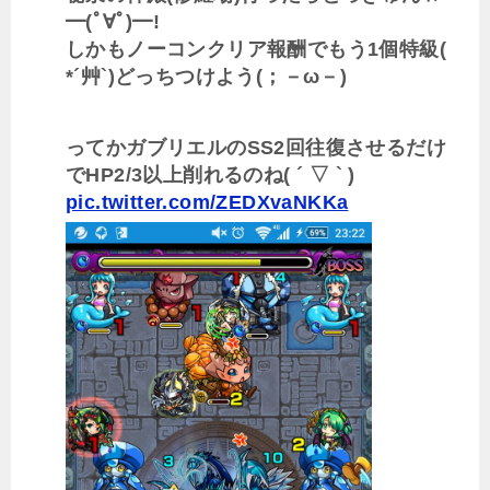
━(ﾟ∀ﾟ)━!
しかもノーコンクリア報酬でもう1個特級(
*´艸`)どっちつけよう(；－ω－)
ってかガブリエルのSS2回往復させるだけ
でHP2/3以上削れるのね( ´ ▽ ` )
pic.twitter.com/ZEDXvaNKKa