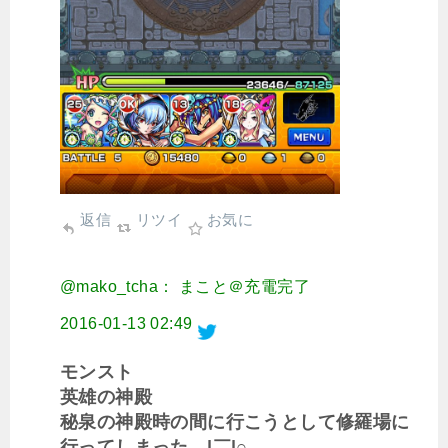
返信
リツイ
お気に
@mako_tcha： まこと＠充電完了
2016-01-13 02:49
モンスト
英雄の神殿
秘泉の神殿時の間に行こうとして修羅場に
行ってしまった＿|￣|○