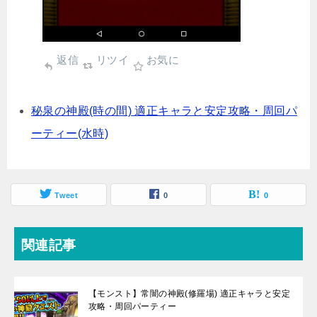
返信
リツイ
お気に
秘泉の神殿(時の間) 適正キャラと安定攻略・周回パ
ーティー(水時)
Tweet
0
0
関連記事
【モンスト】常闇の神殿(修羅場) 適正キャラと安定
攻略・周回パーティー