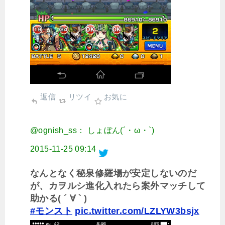
返信
リツイ
お気に
@ognish_ss： しょぼん(´・ω・`)
2015-11-25 09:14
なんとなく秘泉修羅場が安定しないのだ
が、カヲルシ進化入れたら案外マッチして
助かる( ´ ∀ ` )
#モンスト
pic.twitter.com/LZLYW3bsjx