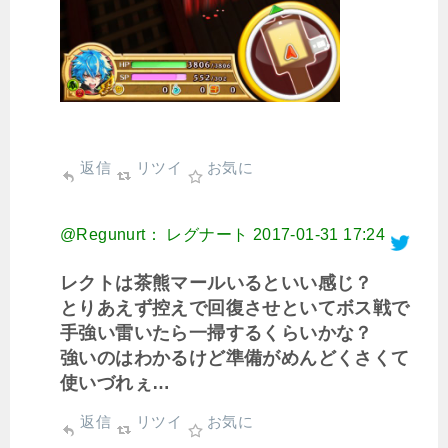
返信
リツイ
お気に
@Regunurt： レグナート
2017-01-31 17:24
レクトは茶熊マールいるといい感じ？
とりあえず控えで回復させといてボス戦で
手強い雷いたら一掃するくらいかな？
強いのはわかるけど準備がめんどくさくて
使いづれぇ…
返信
リツイ
お気に