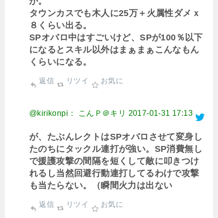
か。
タウンカスでも木人に25万＋火属性ダメｘ
８くらい出る。
SPオバロ中はすごいけど、SPが100％以下
になるとスキル以外はまぁまぁこんなもん
くらいになる。
返信
リツイ
お気に
@kirikonpi： こんＰ＠キリ
2017-01-31 17:13
が、たぶんレクトはSPオバロさせて変身し
たのちにタックル連打が強い。SP消費無し
で援護攻撃の間隔を短くして敵に叩きつけ
れるし当然回避行動連打してるわけで攻撃
も当たらない。（瞬間火力は出ない
返信
リツイ
お気に