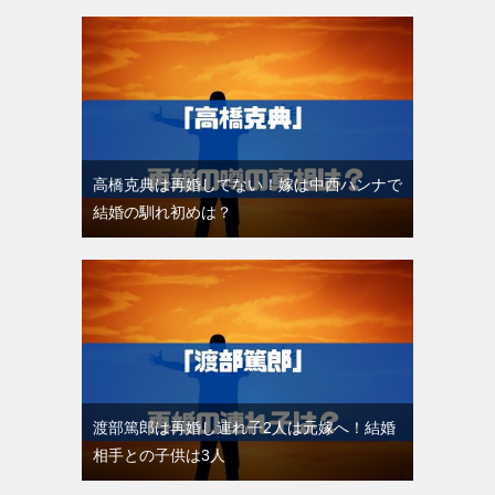
高橋克典は再婚してない！嫁は中西ハンナで
結婚の馴れ初めは？
渡部篤郎は再婚し連れ子2人は元嫁へ！結婚
相手との子供は3人