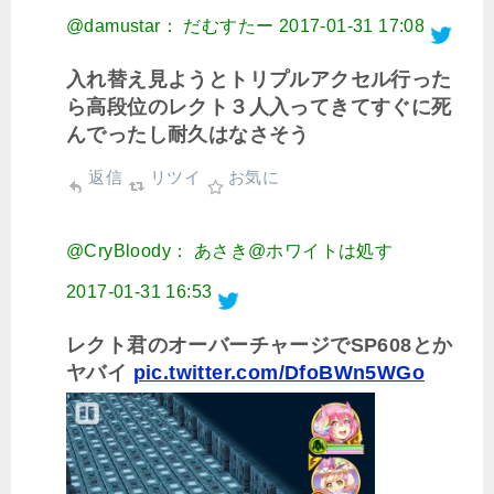
@damustar： だむすたー
2017-01-31 17:08
入れ替え見ようとトリプルアクセル行った
ら高段位のレクト３人入ってきてすぐに死
んでったし耐久はなさそう
返信
リツイ
お気に
@CryBloody： あさき@ホワイトは処す
2017-01-31 16:53
レクト君のオーバーチャージでSP608とか
ヤバイ
pic.twitter.com/DfoBWn5WGo