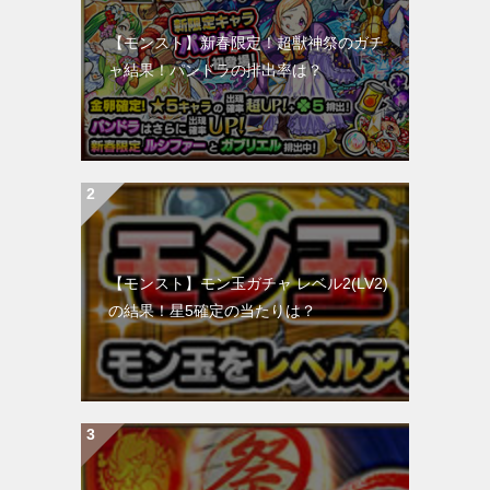
【モンスト】新春限定！超獣神祭のガチ
ャ結果！パンドラの排出率は？
【モンスト】モン玉ガチャ レベル2(LV2)
の結果！星5確定の当たりは？