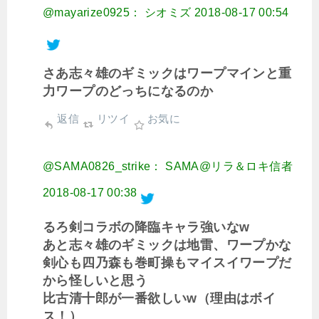
@mayarize0925： シオミズ
2018-08-17 00:54
さあ志々雄のギミックはワープマインと重
力ワープのどっちになるのか
返信
リツイ
お気に
@SAMA0826_strike： SAMA@リラ＆ロキ信者
2018-08-17 00:38
るろ剣コラボの降臨キャラ強いなw
あと志々雄のギミックは地雷、ワープかな
剣心も四乃森も巻町操もマイスイワープだ
から怪しいと思う
比古清十郎が一番欲しいw（理由はボイ
ス！）