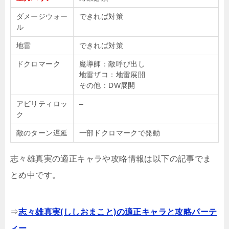
ダメージウォー
できれば対策
ル
地雷
できれば対策
ドクロマーク
魔導師：敵呼び出し
地雷ザコ：地雷展開
その他：DW展開
アビリティロッ
–
ク
敵のターン遅延
一部ドクロマークで発動
志々雄真実の適正キャラや攻略情報は以下の記事でま
とめ中です。
⇒
志々雄真実(ししおまこと)の適正キャラと攻略パーテ
ィー