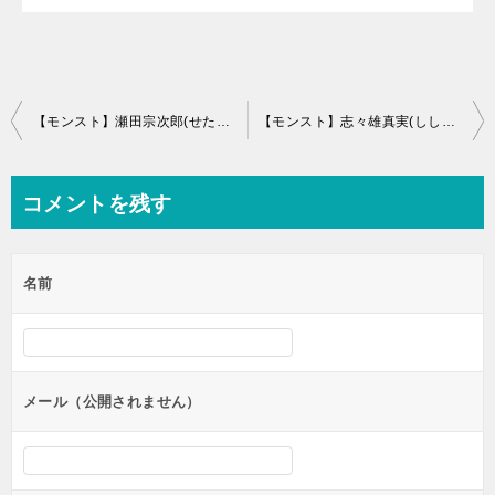
投
【モンスト】瀬田宗次郎(せたそうじろう)の適正キャラと攻略パーティー、ギミック
【モンスト】志々雄真実(ししおまこと)の適正キャラと攻略パーティー
稿
ナ
コメントを残す
ビ
ゲ
名前
ー
シ
ョ
ン
メール（公開されません）