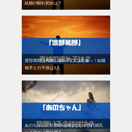
結婚の馴れ初めは？
渡部篤郎は再婚し連れ子2人は元嫁へ！結婚
相手との子供は3人
あのちゃんに旦那や結婚はなし！歴代彼氏