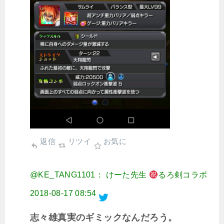
返信
リツイ
お気に
@KE_TANG1101： けーた先生
るろ剣コラボ
2018-08-17 08:54
志々雄真実のギミックなんだろう。