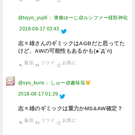
@tojyo_yuji6： 東條ゆーじ@ルシファー様獣神化
2018-08-17 03:43
志々雄さんのギミックはAGBだと思ってた
けど、AWの可能性もあるかも(๑´Д`ก)
返信
リツイ
お気に
@syu_kuns： しゅー@趣味垢
2018-08-17 01:29
志々雄のギミックは重力かMS&AW確定？
返信
リツイ
お気に