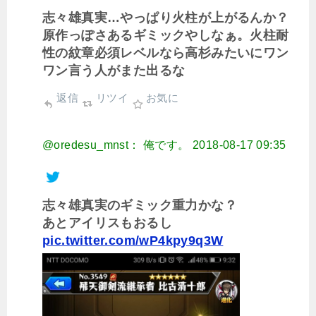
志々雄真実…やっぱり火柱が上がるんか？
原作っぽさあるギミックやしなぁ。火柱耐
性の紋章必須レベルなら高杉みたいにワン
ワン言う人がまた出るな
返信
リツイ
お気に
@oredesu_mnst： 俺です。
2018-08-17 09:35
志々雄真実のギミック重力かな？
あとアイリスもおるし
pic.twitter.com/wP4kpy9q3W