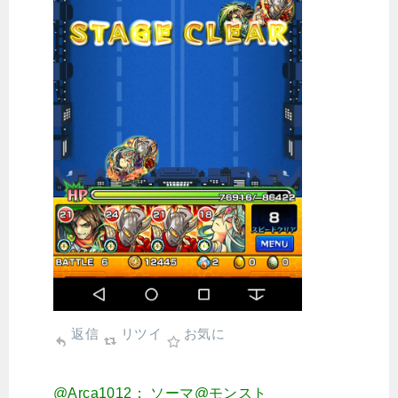
返信
リツイ
お気に
@Arca1012： ソーマ@モンスト