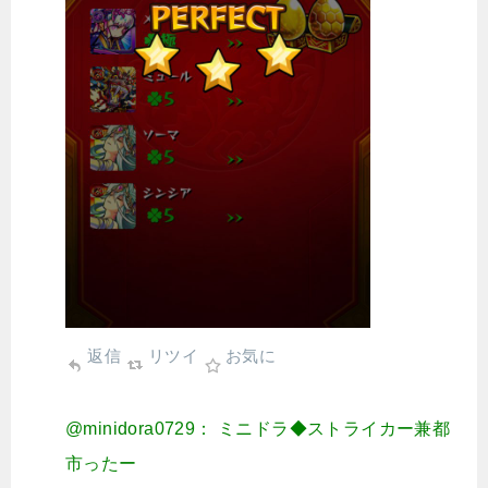
返信
リツイ
お気に
@minidora0729： ミニドラ◆ストライカー兼都
市ったー