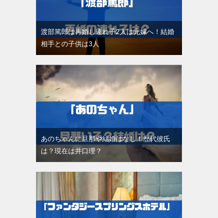
渡部篤郎は再婚し連れ子2人は元嫁へ！結婚
相手との子供は3人
あのちゃんに旦那や結婚はなし！歴代彼氏
は？現在は井口理？