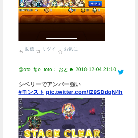
返信
リツイ
お気に
@oto_fgo_toto： おと☻
2018-12-04 21:10
シベリーでアンバー強い
#モンスト
pic.twitter.com/IZ9SDdqN4h