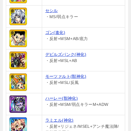
セシル
・MS/弱点キラー
ゴン(進化)
・反射+MSM+AB/底力
デビルズパンク(神化)
・反射+MSL+AB
モーツァルト(獣神化)
・反射+MSL/反風
ハーレー(獣神化)
・反射+MSM/弱点キラーM+ADW
ラミエル(神化)
・反射+リジェネ/MSEL+アンチ魔法陣/