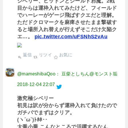
シベリー、ビットンとシールド邪魔。2戦
目からは運枠入れてみたけど、フィールド
でハーレーがゲージ飛ばすクエだと理解。
ただドクロマークを麻痺させたまま撃破す
ると場所入れ替えが行えずそこだけ欠陥ク
エ…。
pic.twitter.com/uFSNhS2vAu
返信
リツイ
お気に
@mameshibaQoo： 豆柴としちん@モンスト垢
2018-12-04 22:07
激究極シベリー
初見は訳が分からず運枠入れて負けたので
ガチパでまずはクリア。
(ヽ´ω`)ﾄﾎﾎ･･
大喬小喬 こんなところで活躍するなん