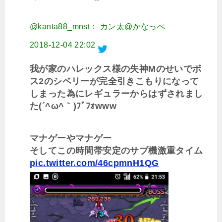
@kanta88_mnst： カン太@かなっぺ
2018-12-04 22:02
我が家のハレックス様の失神Mのせいでボ
ス2のシベリーが完全引きこもりになって
しまった為にレギュラーからはずされまし
た(´^ω^｀)ﾌﾞﾌｫwww
マナゲーやマナゲー
そしてこの時間帯安定のサブ機激重タイム
pic.twitter.com/46cpmnH1QG