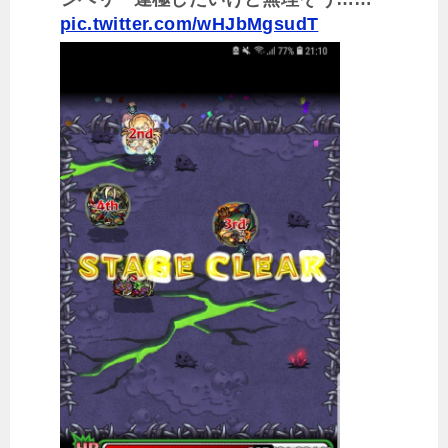
pic.twitter.com/wHJbMgsudT