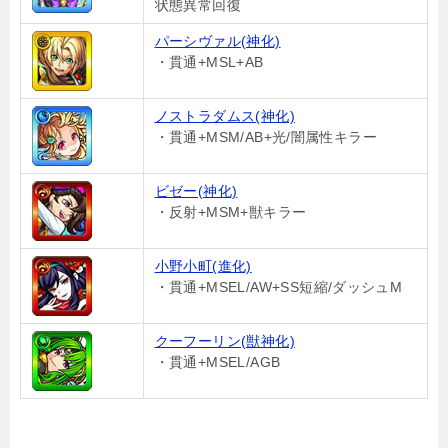
状態異常回復
パーシヴァル(神化)
・貫通+MSL+AB
ノストラダムス(神化)
・貫通+MSM/AB+光/闇属性キラー
ビゼー(神化)
・反射+MSM+獣キラー
小野小町(進化)
・貫通+MSEL/AW+SS短縮/ダッシュM
クーフーリン(獣神化)
・貫通+MSEL/AGB