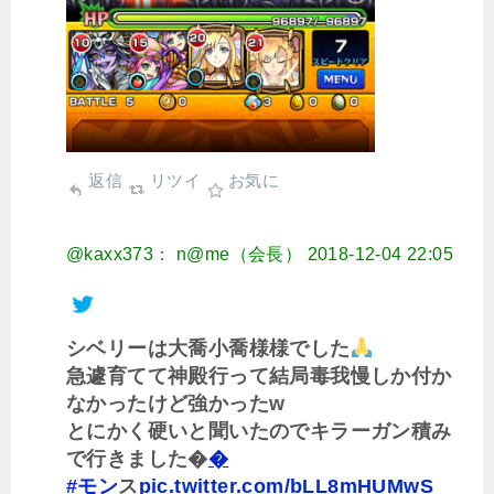
返信
リツイ
お気に
@kaxx373： n@me（会長）
2018-12-04 22:05
シベリーは大喬小喬様様でした
急遽育てて神殿行って結局毒我慢しか付か
なかったけど強かったw
とにかく硬いと聞いたのでキラーガン積み
で行きました�
�
#モン
ス
pic.twitter.com/bLL8mHUMwS