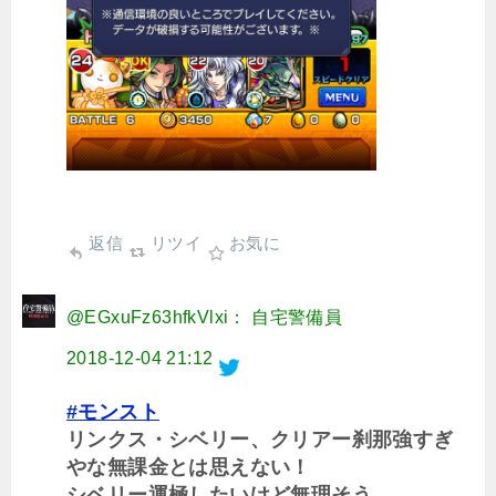
返信
リツイ
お気に
@EGxuFz63hfkVlxi： 自宅警備員
2018-12-04 21:12
#モンスト
リンクス・シベリー、クリアー刹那強すぎ
やな無課金とは思えない！
シベリー運極したいけど無理そう……