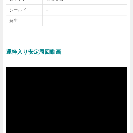
シールド
–
蘇生
–
運枠入り安定周回動画