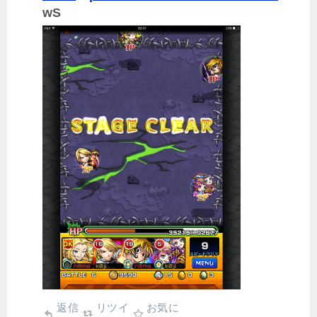
wS
返信
リツイ
お気に