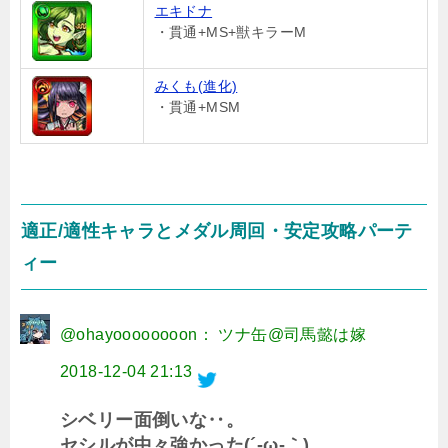
エキドナ
・貫通+MS+獣キラーM
みくも(進化)
・貫通+MSM
適正/適性キャラとメダル周回・安定攻略パーテ
ィー
@ohayoooooooon： ツナ缶@司馬懿は嫁
2018-12-04 21:13
シベリー面倒いな‥。
セシルが中々強かった(´-ω-｀)