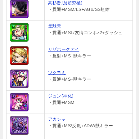
高杉晋助(超究極)
・貫通+MSM/LS+AGB/SS短縮
韋駄天
・貫通+MSL/友情コンボ×2+ダッシュ
リザホークアイ
・反射+MS+獣キラー
ツクヨミ
・貫通+MS+獣キラー
ジュン(神化)
・貫通+MSM
アカシャ
・貫通+MS/反風+ADW/獣キラー