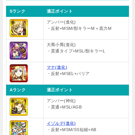
Sランク
適正ポイント
アンバー(進化)
・反射+MSM/獣キラーM＋底力M
大喬小喬(進化)
・貫通タイプ+MSL/獣キラーL
マナ(進化)
・反射+MSEL+バリア
Aランク
適正ポイント
アンバー(神化)
・貫通+MSL/AGB
イゾルデ(進化)
・反射+MSM/SS短縮+AB