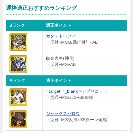
運枠適正おすすめランキング
Sランク
適正ポイント
カタストロフィ
・反射+MSM/飛行付与+AB
白金大将(神化)
・反射+MS+AB
Aランク
適正ポイント
” target=”_blank”>アプリコット
・貫通+MSL/LS+SS短縮
ジャックスパロウ
・反射+MS/反風+SSターン短縮