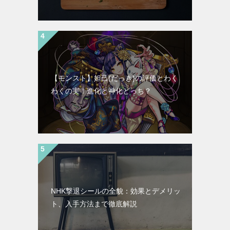
【モンスト】妲己(だっき)の評価とわく
わくの実！進化と神化どっち？
NHK撃退シールの全貌：効果とデメリッ
ト、入手方法まで徹底解説