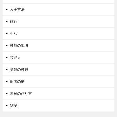
入手方法
旅行
生活
神獣の聖域
芸能人
英雄の神殿
覇者の塔
運極の作り方
雑記