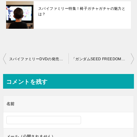
スパイファミリー特集！椅子ガチャガチャの魅力と
は？
投
スパイファミリーDVDの発売日やレンタル開始いつ？特典内容まで徹底解説
「ガンダムSEED FREEDOM」映画感想評価レビュー！ つまらない？面白い？
稿
ナ
コメントを残す
ビ
ゲ
名前
ー
シ
ョ
ン
メール（公開されません）