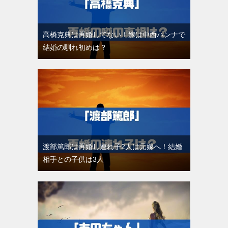
高橋克典は再婚してない！嫁は中西ハンナで
結婚の馴れ初めは？
渡部篤郎は再婚し連れ子2人は元嫁へ！結婚
相手との子供は3人