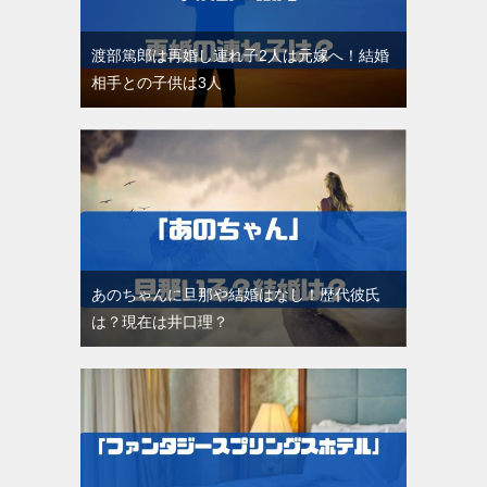
渡部篤郎は再婚し連れ子2人は元嫁へ！結婚
相手との子供は3人
あのちゃんに旦那や結婚はなし！歴代彼氏
は？現在は井口理？