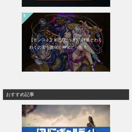
【モンスト】妲己(だっき)の評価とわく
わくの実！進化と神化どっち？
おすすめ記事