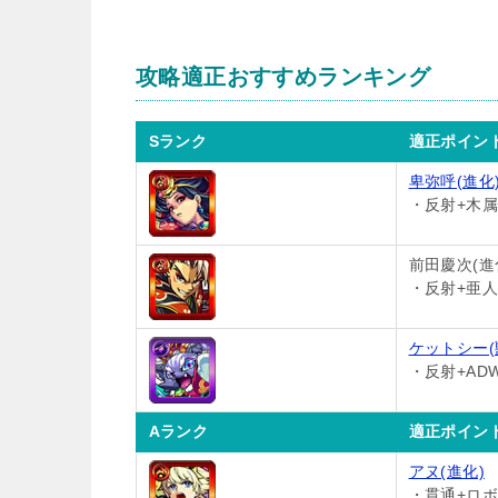
攻略適正おすすめランキング
Sランク
適正ポイン
卑弥呼(進化
・反射+木属
前田慶次(進
・反射+亜人
ケットシー(
・反射+AD
Aランク
適正ポイン
アヌ(進化)
・貫通+ロボ