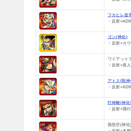
フカヒレ皇帝
・反射+AD
ゴン(神化)
・反射+カウ
ワイアットア
・反射+亜人
アトス(獣神
・反射+AD
打神鞭(神化
・反射+飛行/
孫悟空(神化
・反射+木耐