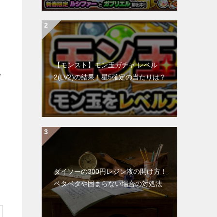
【モンスト】モン玉ガチャ レベル
グ
2(LV2)の結果！星5確定の当たりは？
考
ダイソーの300円レジン液の開け方！
ベタベタや固まらない場合の対処法