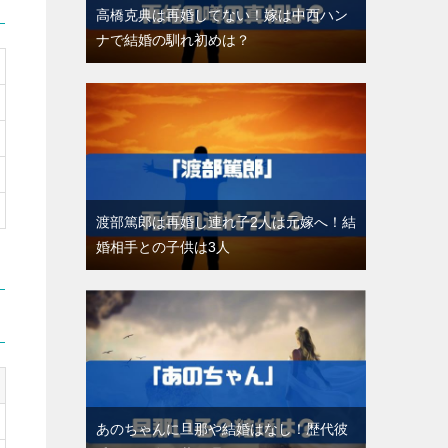
高橋克典は再婚してない！嫁は中西ハン
ナで結婚の馴れ初めは？
渡部篤郎は再婚し連れ子2人は元嫁へ！結
婚相手との子供は3人
あのちゃんに旦那や結婚はなし！歴代彼