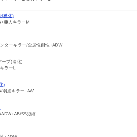
(神化)
W+亜人キラーM
ンターキラー/全属性耐性+ADW
ープ(進化)
キラーL
化)
W/弱点キラー+AW
)
ADW+AB/SS短縮
)
性+ADW