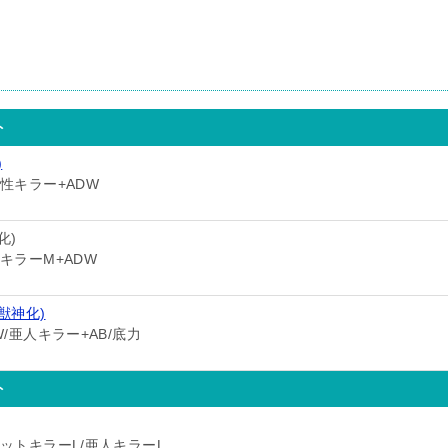
ト
)
性キラー+ADW
化)
キラーM+ADW
獣神化)
W/亜人キラー+AB/底力
ト
ットキラーL/亜人キラーL