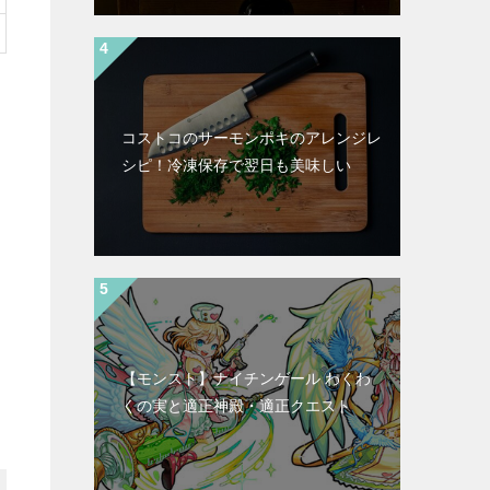
コストコのサーモンポキのアレンジレ
シピ！冷凍保存で翌日も美味しい
【モンスト】ナイチンゲール わくわ
くの実と適正神殿・適正クエスト