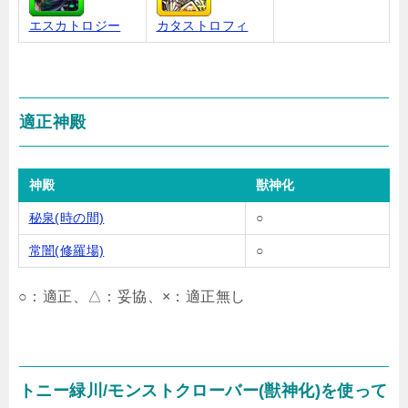
エスカトロジー
カタストロフィ
適正神殿
神殿
獣神化
秘泉(時の間)
○
常闇(修羅場)
○
○：適正、△：妥協、×：適正無し
トニー緑川/モンストクローバー(獣神化)を使って