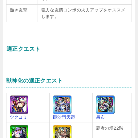
熱き友撃
強力な友情コンボの火力アップをオススメ
します。
適正クエスト
獣神化の適正クエスト
ツクヨミ
毘沙門天廻
呂布
覇者の塔22階