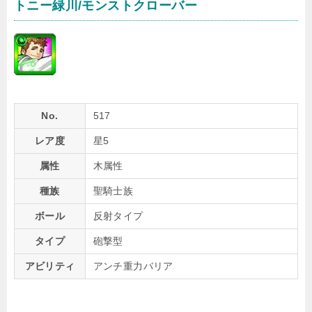
トニー緑川/モンストクローバー
No.
517
レア度
星5
属性
木属性
種族
聖騎士族
ボール
反射タイプ
タイプ
砲撃型
アビリティ
アンチ重力バリア