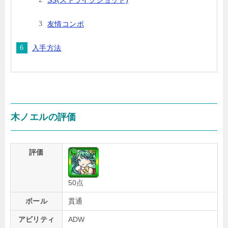
SS(ストライクショット)
友情コンボ
入手方法
木ノエルの評価
評価
50点
ボール
貫通
アビリティ
ADW