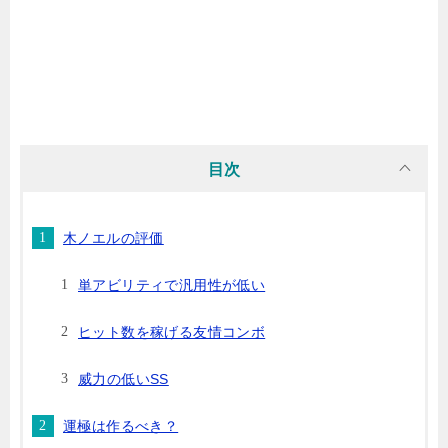
目次
木ノエルの評価
単アビリティで汎用性が低い
ヒット数を稼げる友情コンボ
威力の低いSS
運極は作るべき？