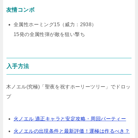
友情コンボ
全属性ホーミング15（威力：2938）
15発の全属性弾が敵を狙い撃ち
入手方法
木ノエル(究極)「聖夜を祝すホーリーツリー」でドロッ
プ
火ノエル 適正キャラと安定攻略・周回パーティー
火ノエルの出現条件と最新評価！運極は作るべき？