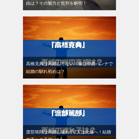
由は？その魅力と批判を解明！
高橋克典は再婚してない！嫁は中西ハンナで
結婚の馴れ初めは？
渡部篤郎は再婚し連れ子2人は元嫁へ！結婚