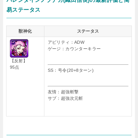
バレンタインノブナガ(織田信長)の最新評価と簡
易ステータス
獣神化
ステータス
アビリティ：ADW
ゲージ：カウンターキラー
【反射】
95点
SS：号令(20+8ターン)
友情：超強斬撃
サブ：超強次元斬