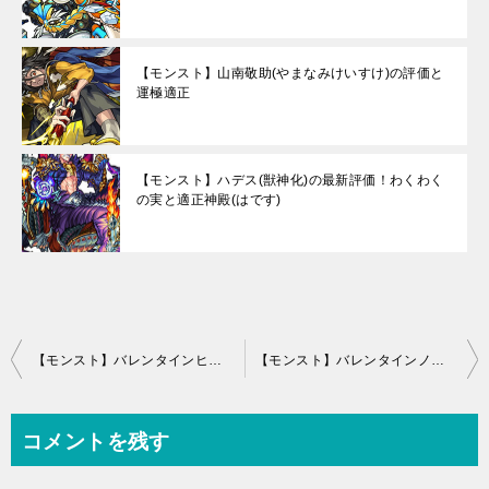
【モンスト】山南敬助(やまなみけいすけ)の評価と
運極適正
【モンスト】ハデス(獣神化)の最新評価！わくわく
の実と適正神殿(はです)
投
【モンスト】バレンタインヒカリの最新評価とステータス
【モンスト】バレンタインノブナガX(織田信長X)の最新評価とステータス
稿
ナ
コメントを残す
ビ