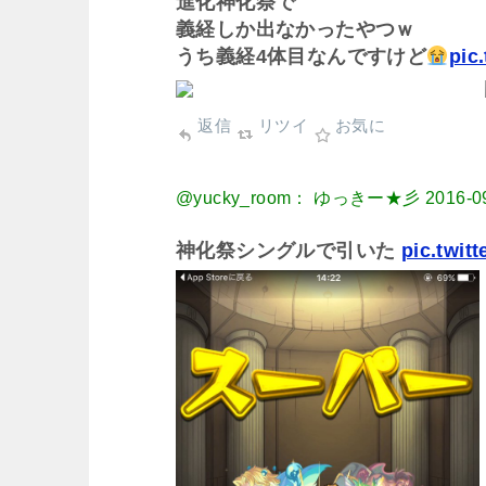
進化神化祭で
義経しか出なかったやつｗ
うち義経4体目なんですけど
pic
返信
リツイ
お気に
@yucky_room： ゆっきー★彡
2016-0
神化祭シングルで引いた
pic.twit