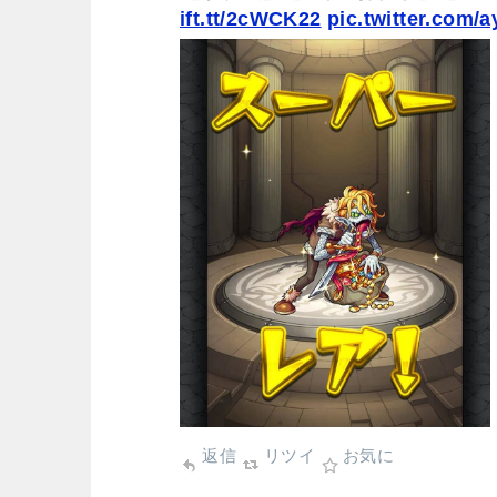
ift.tt/2cWCK22
pic.twitter.com/
返信
リツイ
お気に