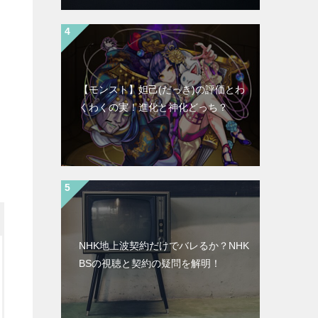
【モンスト】妲己(だっき)の評価とわ
くわくの実！進化と神化どっち？
NHK地上波契約だけでバレるか？NHK
BSの視聴と契約の疑問を解明！