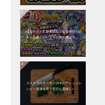
【モンスト】新春限定！超獣神祭のガ
チャ結果！パンドラの排出率は？
コストコのサーモンポキのアレンジレ
シピ！冷凍保存で翌日も美味しい