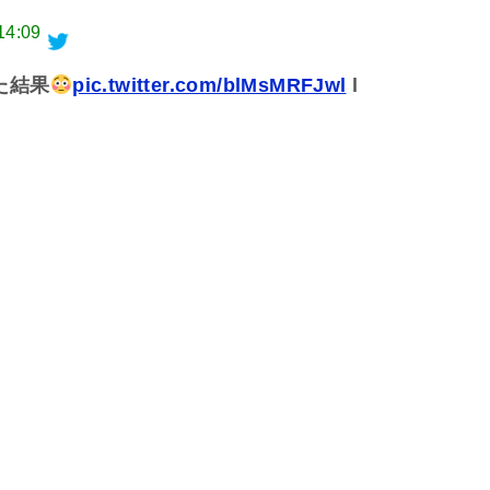
14:09
た結果
pic.twitter.com/blMsMRFJwl
l