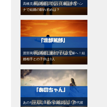
高橋克典は再婚してない！嫁は中西ハン
ナで結婚の馴れ初めは？
渡部篤郎は再婚し連れ子2人は元嫁へ！結
婚相手との子供は3人
あのちゃんに旦那や結婚はなし！歴代彼