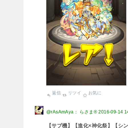
返信
リツイ
お気に
@rAsAmAya： らさま®
2016-09-14 1
【サブ機】【進化×神化祭】【シ