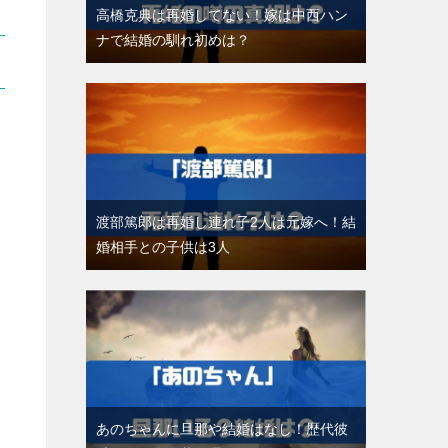
高橋克典は再婚してない！嫁は中西ハン
ナで結婚の馴れ初めは？
渡部篤郎は再婚し連れ子2人は元嫁へ！結
婚相手との子供は3人
あのちゃんに旦那や結婚はなし！歴代彼