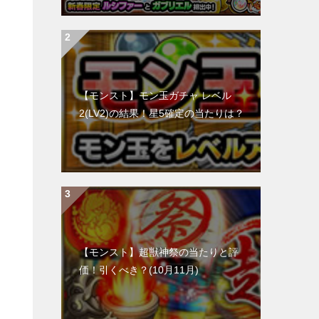
【モンスト】モン玉ガチャ レベル
2(LV2)の結果！星5確定の当たりは？
【モンスト】超獣神祭の当たりと評
価！引くべき？(10月11月)