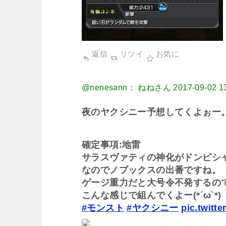
返信
リツイ
お気に
@nenesann： ねねさん
2017-09-02 1
夜のヤクシニー予想してくよぉー
確定事項:地雷
サラスヴァティの神化がドンピシ
なのでノブックスの出番ですね。
ゲージ重力だと大号令不発するの
こんな感じで組んでくよー(*´ω`*)
#モンスト
#ヤクシニー
pic.twitt