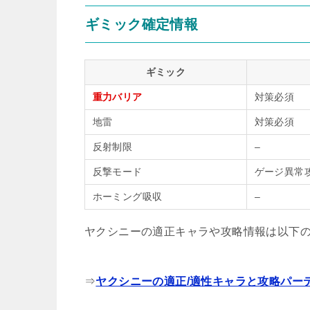
ギミック確定情報
ギミック
重力バリア
対策必須
地雷
対策必須
反射制限
–
反撃モード
ゲージ異常
ホーミング吸収
–
ヤクシニーの適正キャラや攻略情報は以下
⇒
ヤクシニーの適正/適性キャラと攻略パー