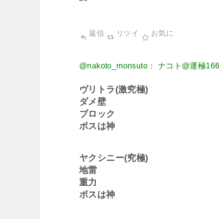
返信
リツイ
お気に
@nakoto_monsuto： ナコト@運
ヴリトラ(激究極)
ダメ壁
ブロック
ボスは神
ヤクシニー(究極)
地雷
重力
ボスは神