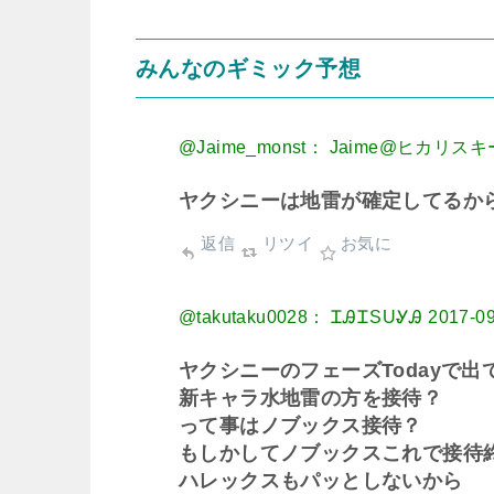
みんなのギミック予想
@Jaime_monst： Jaime@ヒカリスキ
ヤクシニーは地雷が確定してるか
返信
リツイ
お気に
@takutaku0028： ᏆᎯᏆЅUᎽᎯ
2017-09
ヤクシニーのフェーズTodayで出
新キャラ水地雷の方を接待？
って事はノブックス接待？
もしかしてノブックスこれで接待
ハレックスもパッとしないから