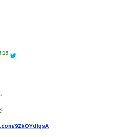
3:16
。
ャ
で
er.com/9ZkOYdfqsA