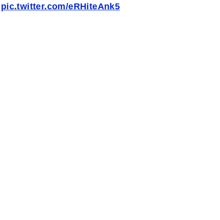
w
pic.twitter.com/eRHiteAnk5