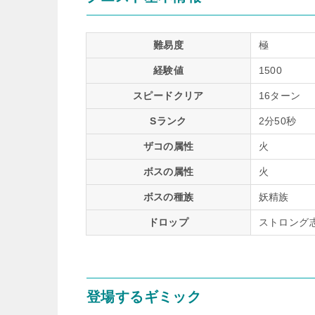
難易度
極
経験値
1500
スピードクリア
16ターン
Sランク
2分50秒
ザコの属性
火
ボスの属性
火
ボスの種族
妖精族
ドロップ
ストロング志
登場するギミック