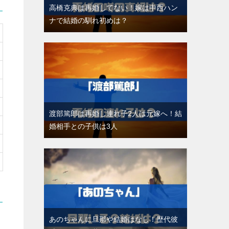
高橋克典は再婚してない！嫁は中西ハン
ナで結婚の馴れ初めは？
渡部篤郎は再婚し連れ子2人は元嫁へ！結
婚相手との子供は3人
あのちゃんに旦那や結婚はなし！歴代彼