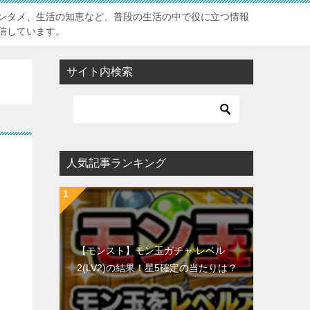
ンタメ、生活の知恵など、普段の生活の中で役に立つ情報
信しています。
サイト内検索
ミ
人気記事ランキング
【モンスト】モン玉ガチャ レベル
2(LV2)の結果！星5確定の当たりは？