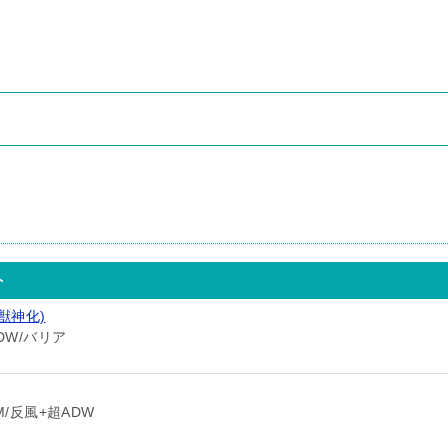
。
ト
獣神化)
DW/バリア
M/反風+超ADW