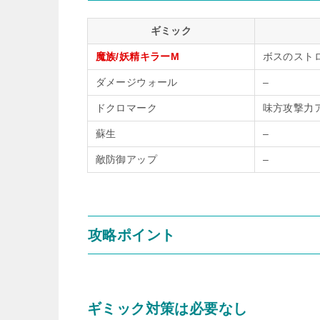
ギミック
魔族/妖精キラーM
ボスのスト
ダメージウォール
–
ドクロマーク
味方攻撃力
蘇生
–
敵防御アップ
–
攻略ポイント
ギミック対策は必要なし