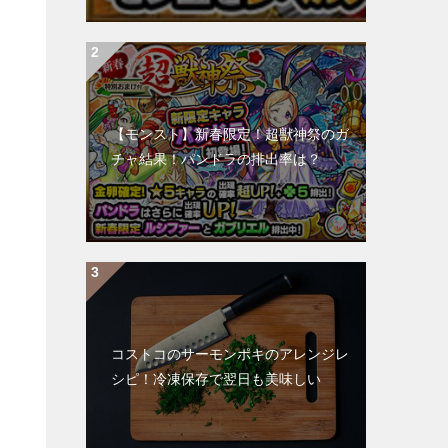
【モンスト】新春限定！超獣神祭のガ
チャ結果！パンドラの排出率は？
コストコのサーモンポキのアレンジレ
シピ！冷凍保存で翌日も美味しい