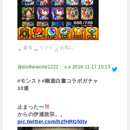
返信
リツイ
お気に
@diotheworld1222： s.o
2016-11-17 15:13
#モンスト#幽遊白書コラボガチャ
10連
止まった〜
からの伊達政宗。。
pic.twitter.com/hzfHRGfdtv