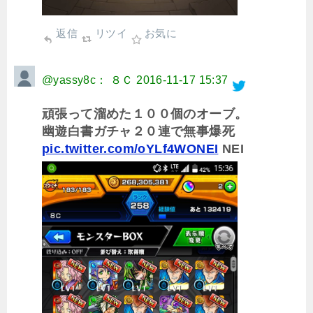
返信
リツイ
お気に
@yassy8c： ８Ｃ
2016-11-17 15:37
頑張って溜めた１００個のオーブ。
幽遊白書ガチャ２０連で無事爆死
pic.twitter.com/oYLf4WONEI
NEI