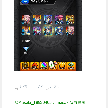
返信
リツイ
お気に
@Masaki_19930405： masaki@白黒厨