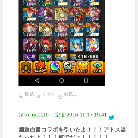
返信
リツイ
お気に
@ku_go1110： 空悟
2016-11-17 15:41
幽遊白書コラボを引いたよ！！！アトス当
たったよ！！！何でだよ！！！！！