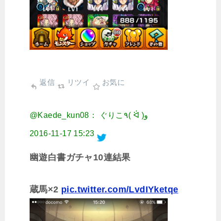
返信
リツイ
お気に
@Kaede_kun08： ぐりこ٩( ᐛ )و
2016-11-17 15:23
幽遊白書ガチャ10連結果
蔵馬×2
pic.twitter.com/LvdIYketqe