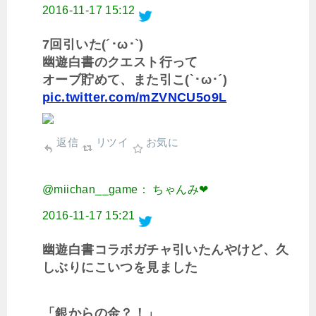
2016-11-17 15:12
7回引いた(´･ω･`)
幽遊白書のクエスト行って
オーブ貯めて、また引こ(`･ω･´)
pic.twitter.com/mZVNCU5o9L
返信
リツイ
お気に
@miichan__game： ちゃんみ❤︎
2016-11-17 15:21
幽遊白書コラボガチャ引いたんやけど、久
しぶりにこいつを見ました
「銀からの金？！」