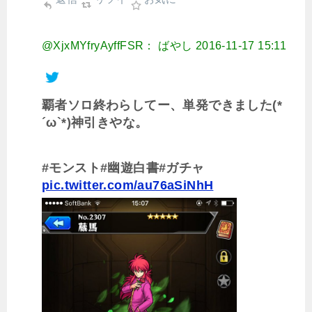
@XjxMYfryAyffFSR： ばやし
2016-11-17 15:11
覇者ソロ終わらしてー、単発できました(*
´ω`*)神引きやな。
#モンスト#幽遊白書#ガチャ
pic.twitter.com/au76aSiNhH