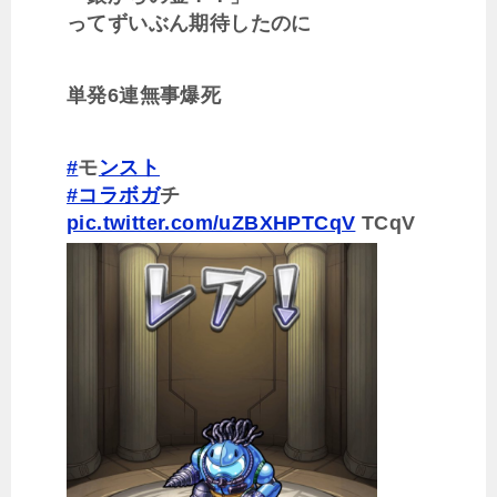
ってずいぶん期待したのに
単発6連無事爆死
#
モ
ンスト
#コラボガ
チ
pic.twitter.com/uZBXHPTCqV
TCqV