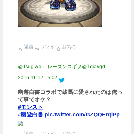
返信
リツイ
お気に
@Jsugiwo： レーズンスギヲ@Tdiavgd
2016-11-17 15:02
幽遊白書コラボで蔵馬に愛されたのは俺っ
て事でオケ？
#モンスト
#幽遊白書
pic.twitter.com/GZQQFrqlPp
返信
リツイ
お気に