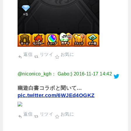
返信
リツイ
お気に
@niconico_kgh： Gabo:)
2016-11-17 14:42
幽遊白書コラボと聞いて…
pic.twitter.com/6WJEd4OGKZ
返信
リツイ
お気に