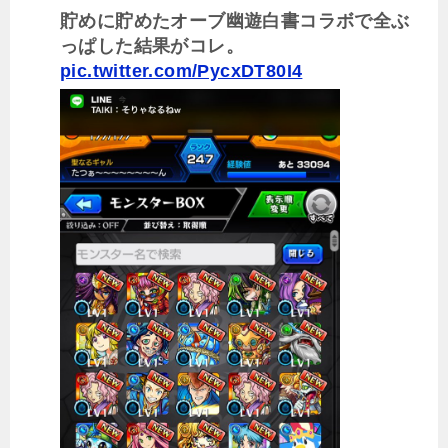
貯めに貯めたオーブ幽遊白書コラボで全ぶ
っぱした結果がコレ。
pic.twitter.com/PycxDT80I4