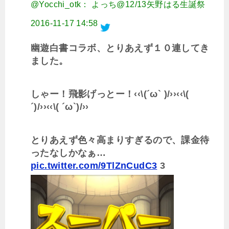
@Yocchi_otk： よっち@12/13矢野はる生誕祭
2016-11-17 14:58
幽遊白書コラボ、とりあえず１０連してき
ました。
しゃー！飛影げっとー！‹‹\(´ω` )/››‹‹\(
´)/››‹‹\( ´ω`)/››
とりあえず色々高まりすぎるので、課金待
ったなしかなぁ…
pic.twitter.com/9TlZnCudC3
3