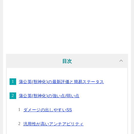
目次
蒲公英(獣神化)の最新評価と簡易ステータス
蒲公英(獣神化)の強い点/弱い点
ダメージの出しやすいSS
汎用性が高いアンチアビリティ