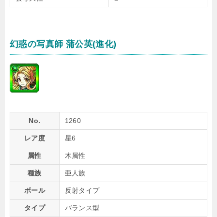
幻惑の写真師 蒲公英(進化)
No.
1260
レア度
星6
属性
木属性
種族
亜人族
ボール
反射タイプ
タイプ
バランス型