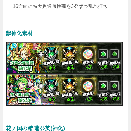
16方向に特大貫通属性弾を3発ずつ乱れ打ち
獣神化素材
花ノ国の精 蒲公英(神化)