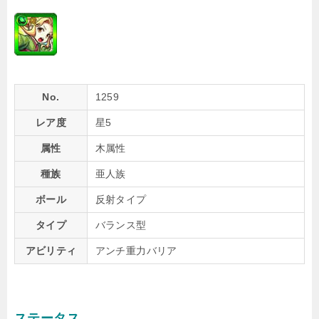
No.
1259
レア度
星5
属性
木属性
種族
亜人族
ボール
反射タイプ
タイプ
バランス型
アビリティ
アンチ重力バリア
ステータス