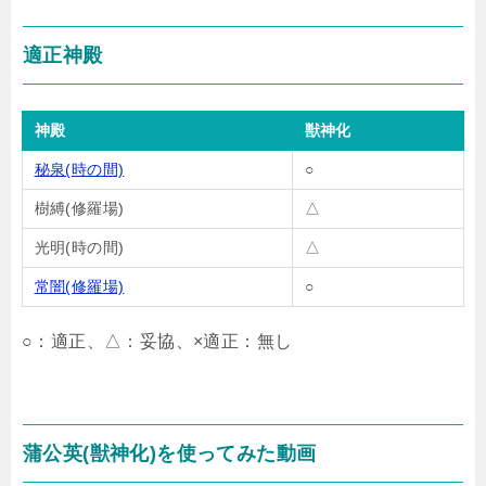
適正神殿
神殿
獣神化
秘泉(時の間)
○
樹縛(修羅場)
△
光明(時の間)
△
常闇(修羅場)
○
○：適正、△：妥協、×適正：無し
蒲公英(獣神化)を使ってみた動画