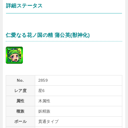
詳細ステータス
仁愛なる花ノ国の精 蒲公英(獣神化)
No.
2859
レア度
星6
属性
木属性
種族
妖精族
ボール
貫通タイプ