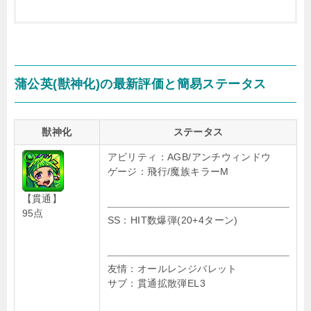
蒲公英(獣神化)の最新評価と簡易ステータス
獣神化
ステータス
アビリティ：AGB/アンチウィンドウ
ゲージ：飛行/魔族キラーM
【貫通】
95点
SS：HIT数爆弾(20+4ターン)
友情：オールレンジバレット
サブ：貫通拡散弾EL3