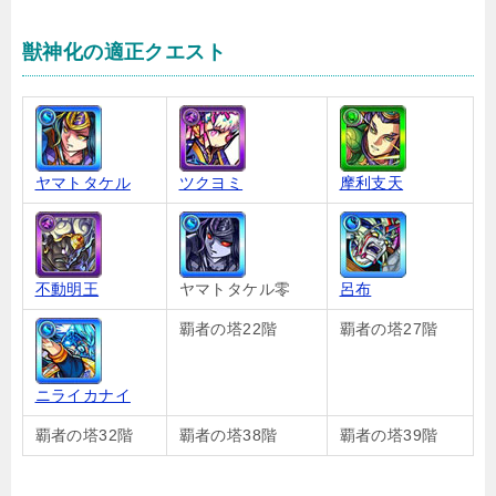
獣神化の適正クエスト
ヤマトタケル
ツクヨミ
摩利支天
不動明王
ヤマトタケル零
呂布
覇者の塔22階
覇者の塔27階
ニライカナイ
覇者の塔32階
覇者の塔38階
覇者の塔39階