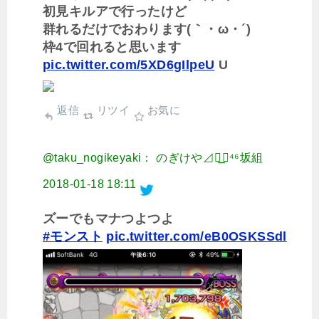
初見キルアで行ったけど
群れるだけでおわります(｀・ω・´)
枠4で回れると思います
pic.twitter.com/5XD6gIlpeU
U
返信
リツイ
お気に
@taku_nogikeyaki： のぎけや⊿◢͟￨⁴⁶坂組
2018-01-18 18:11
ズーでもマナつよつよ
#モンスト
pic.twitter.com/eB0OSKSSdl