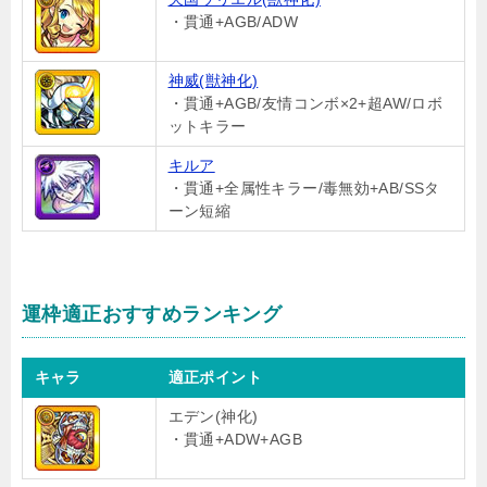
・貫通+AGB/ADW
神威(獣神化)
・貫通+AGB/友情コンボ×2+超AW/ロボ
ットキラー
キルア
・貫通+全属性キラー/毒無効+AB/SSタ
ーン短縮
運枠適正おすすめランキング
キャラ
適正ポイント
エデン(神化)
・貫通+ADW+AGB