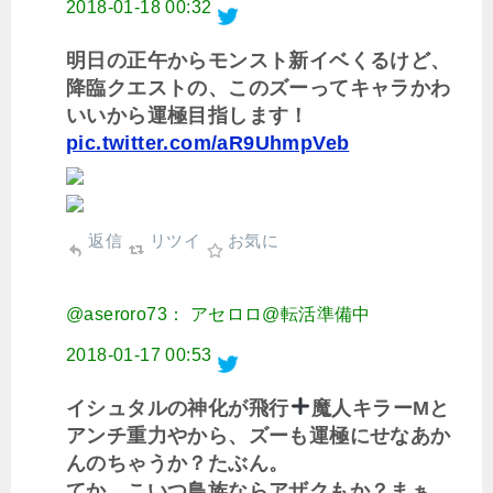
2018-01-18 00:32
明日の正午からモンスト新イベくるけど、
降臨クエストの、このズーってキャラかわ
いいから運極目指します！
pic.twitter.com/aR9UhmpVeb
返信
リツイ
お気に
@aseroro73： アセロロ@転活準備中
2018-01-17 00:53
イシュタルの神化が飛行
魔人キラーMと
アンチ重力やから、ズーも運極にせなあか
んのちゃうか？たぶん。
てか、こいつ鳥族ならアザクもか？まぁ、