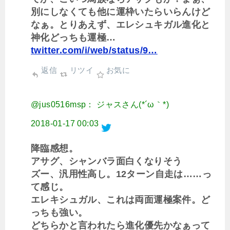
別にしなくても他に運枠いたらいらんけど
なぁ。とりあえず、エレシュキガル進化と
神化どっちも運極…
twitter.com/i/web/status/9…
返信
リツイ
お気に
@jus0516msp： ジャスさん(*´ω｀*)
2018-01-17 00:03
降臨感想。
アサグ、シャンバラ面白くなりそう
ズー、汎用性高し。12ターン自走は……っ
て感じ。
エレキシュガル、これは両面運極案件。ど
っちも強い。
どちらかと言われたら進化優先かなぁって