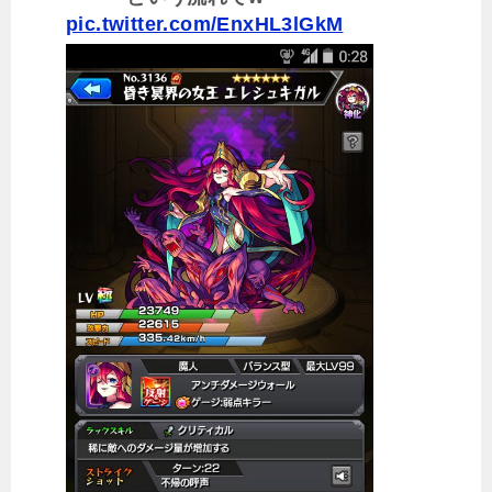
pic.twitter.com/EnxHL3lGkM