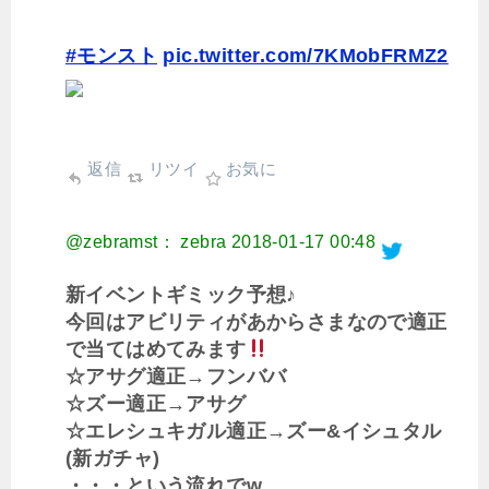
#モンスト
pic.twitter.com/7KMobFRMZ2
返信
リツイ
お気に
@zebramst： zebra
2018-01-17 00:48
新イベントギミック予想♪
今回はアビリティがあからさまなので適正
で当てはめてみます
☆アサグ適正→フンババ
☆ズー適正→アサグ
☆エレシュキガル適正→ズー&イシュタル
(新ガチャ)
・・・という流れでw