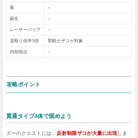
毒
–
蘇生
–
レーザーバリア
–
直殴り倍率3倍
聖騎士ザコが対象
内部弱点
–
攻略ポイント
貫通タイプ4体で固めよう
ズーのクエストには、
反射制限ザコが大量に出現
しま