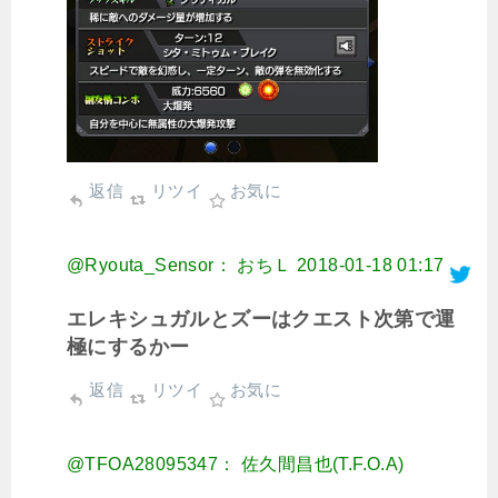
返信
リツイ
お気に
@Ryouta_Sensor： おちＬ
2018-01-18 01:17
エレキシュガルとズーはクエスト次第で運
極にするかー
返信
リツイ
お気に
@TFOA28095347： 佐久間昌也(T.F.O.A)