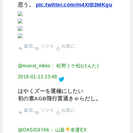
思う。
pic.twitter.com/m4XIB3MKgu
返信
リツイ
お気に
@monst_mkks： 松野ミケ松(けんた)
2018-01-12 23:48
はやくズーを運極にしたい
初の素AGB飛行貫通きゃらだし。
返信
リツイ
お気に
@OASIS9746： 山葵
幸運EX