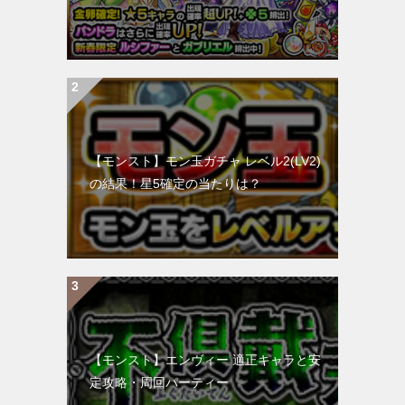
【モンスト】モン玉ガチャ レベル2(LV2)
の結果！星5確定の当たりは？
【モンスト】エンヴィー 適正キャラと安
定攻略・周回パーティー