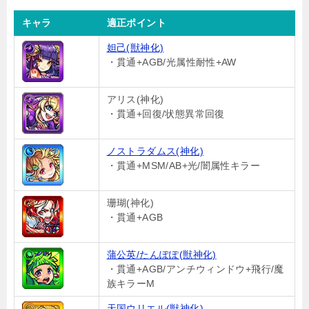
キャラ
適正ポイント
妲己(獣神化)
・貫通+AGB/光属性耐性+AW
アリス(神化)
・貫通+回復/状態異常回復
ノストラダムス(神化)
・貫通+MSM/AB+光/闇属性キラー
珊瑚(神化)
・貫通+AGB
蒲公英/たんぽぽ(獣神化)
・貫通+AGB/アンチウィンドウ+飛行/魔
族キラーM
天国ウリエル(獣神化)