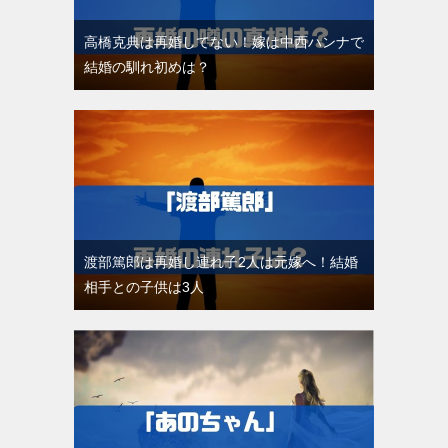
高橋克典は再婚してない！嫁は中西ハンナで
結婚の馴れ初めは？
渡部篤郎は再婚し連れ子2人は元嫁へ！結婚
相手との子供は3人