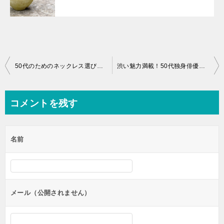
投
50代のためのネックレス選び！普段使いから特別な日のハイブランドまで
渋い魅力満載！50代独身俳優たちの魅力に迫る！愛されるその秘密とは？
稿
ナ
コメントを残す
ビ
ゲ
名前
ー
シ
ョ
ン
メール（公開されません）