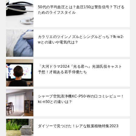
50代の平均血圧とは？血圧150は警告信号？下げる
ためのライフスタイル
カラリエのツインノズルとシングルどっち？fk-w2-
wとの違いや電気代は？
「大河ドラマ2024『光る君へ』光源氏役キャスト
予想！才能ある若手俳優たち
シャープ空気清浄機KC-P50-Wの口コミレビュー！
kc-n50との違いは？
ダイソーで見つけた！レアな観葉植物特集2023