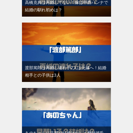
高橋克典は再婚してない！嫁は中西ハンナで
結婚の馴れ初めは？
渡部篤郎は再婚し連れ子2人は元嫁へ！結婚
相手との子供は3人
あのちゃんに旦那や結婚はなし！歴代彼氏