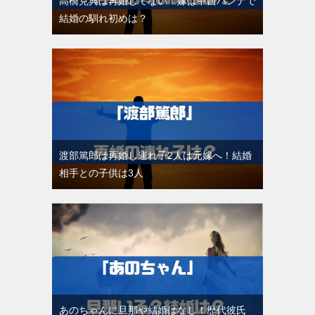
高橋克典は再婚してない！嫁は中西ハンナで
結婚の馴れ初めは？
渡部篤郎は再婚し連れ子2人は元嫁へ！結婚
相手との子供は3人
あのちゃんに旦那や結婚はなし！歴代彼氏