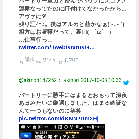
バートリー重力と踏んでバッツにスコア♬
運極なってたのに証付けてなかったから…
アヴァに❦
残り証4つ。後はアルカと韮かなぁ(´•.̫ • `)
相方はお昼寝だって。裏山( `ω´ )
…仕事行っ…
twitter.com/i/web/status/9…
返信
リツイ
お気に
@akinori147262： akinori
2017-10-03 10:33
バートリーに勝手にはまるとおもって深夜
あほみたいに厳選しました。はまる確証な
んて一つもないのに笑笑
pic.twitter.com/dKNN2Dm3Hj