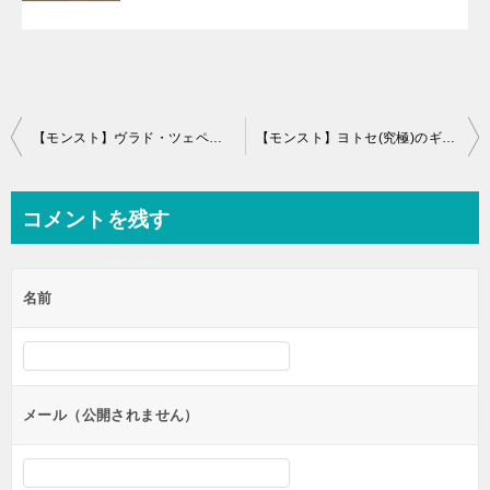
投
【モンスト】ヴラド・ツェペシュ(究極)のギミック予想と解析攻略
【モンスト】ヨトセ(究極)のギミック予想と解析攻略
稿
ナ
コメントを残す
ビ
ゲ
名前
ー
シ
ョ
ン
メール（公開されません）