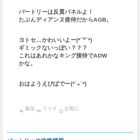
バートリーは反貫パネルよ！
たぶんディアンヌ接待だからAGB。
ヨトセ…かわいいよー(*´꒳`*)
ギミックないっぽい？？？
これはあれかなキング接待でADW
かな。
おはようえびばでー(*´◒`*)
返信
リツイ
お気に