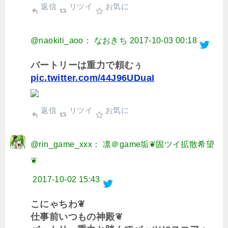
返信
リツイ
お気に
@naokiti_aoo： なおきち
2017-10-03 00:18
バートリーは重力で頼むぅ
pic.twitter.com/44J96UDuaI
返信
リツイ
お気に
@rin_game_xxx： 凛＠game垢❦固ツイ拡散希望
❦
2017-10-02 15:43
こにゃちわ❦
仕事前いつもの神殿❦