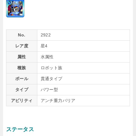
No.
2922
レア度
星4
属性
水属性
種族
ロボット族
ボール
貫通タイプ
タイプ
パワー型
アビリティ
アンチ重力バリア
ステータス