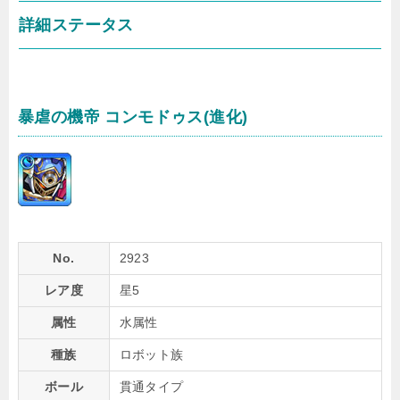
詳細ステータス
暴虐の機帝 コンモドゥス(進化)
No.
2923
レア度
星5
属性
水属性
種族
ロボット族
ボール
貫通タイプ