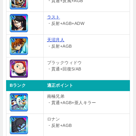
・貫通+反風+AGB
ラスト
・反射+AGB+ADW
天沼月人
・反射+AGB
ブラックウィドウ
・貫通+回復S/AB
Bランク
適正ポイント
南極兄弟
・貫通+AGB+亜人キラー
ロナン
・反射+AGB