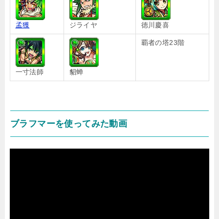
孟獲
ジライヤ
徳川慶喜
覇者の塔23階
一寸法師
貂蝉
ブラフマーを使ってみた動画