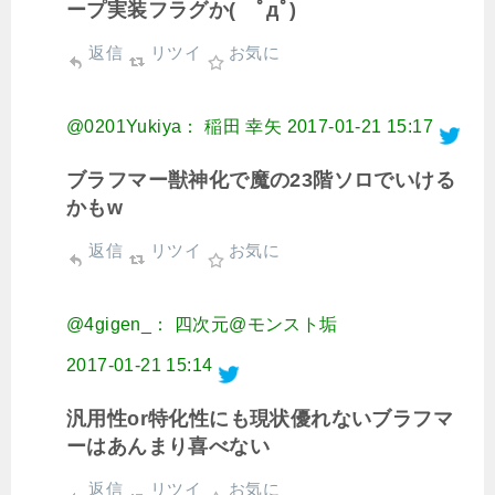
ープ実装フラグか( ﾟдﾟ)
返信
リツイ
お気に
@0201Yukiya： 稲田 幸矢
2017-01-21 15:17
ブラフマー獣神化で魔の23階ソロでいける
かもw
返信
リツイ
お気に
@4gigen_： 四次元@モンスト垢
2017-01-21 15:14
汎用性or特化性にも現状優れないブラフマ
ーはあんまり喜べない
返信
リツイ
お気に