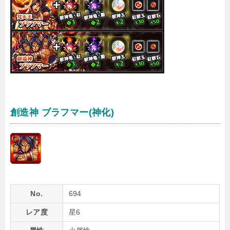
創造神 ブラフマー(神化)
No.
694
レア度
星6