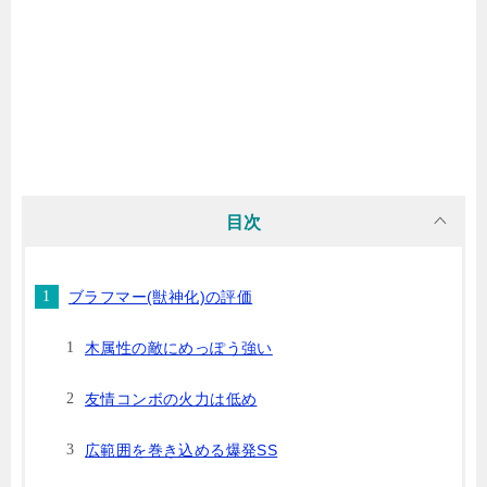
目次
ブラフマー(獣神化)の評価
木属性の敵にめっぽう強い
友情コンボの火力は低め
広範囲を巻き込める爆発SS