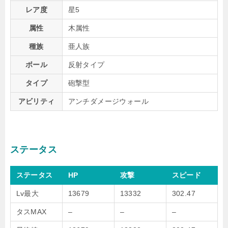
レア度
星5
属性
木属性
種族
亜人族
ボール
反射タイプ
タイプ
砲撃型
アビリティ
アンチダメージウォール
ステータス
ステータス
HP
攻撃
スピード
Lv最大
13679
13332
302.47
タスMAX
–
–
–