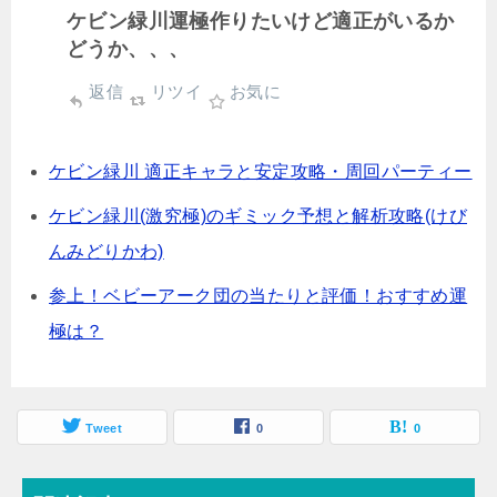
ケビン緑川運極作りたいけど適正がいるか
どうか、、、
返信
リツイ
お気に
ケビン緑川 適正キャラと安定攻略・周回パーティー
ケビン緑川(激究極)のギミック予想と解析攻略(けび
んみどりかわ)
参上！ベビーアーク団の当たりと評価！おすすめ運
極は？
Tweet
0
0