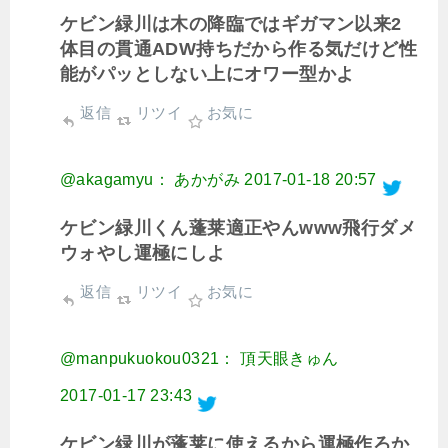
ケビン緑川は木の降臨ではギガマン以来2
体目の貫通ADW持ちだから作る気だけど性
能がパッとしない上にオワー型かよ
返信
リツイ
お気に
@akagamyu： あかがみ
2017-01-18 20:57
ケビン緑川くん蓬莱適正やんwww飛行ダメ
ウォやし運極にしよ
返信
リツイ
お気に
@manpukuokou0321： 頂天眼きゅん
2017-01-17 23:43
ケビン緑川が蓬莱に使えるから運極作ろか