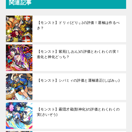
関連記事
【モンスト】ドリィ(どりぃ)の評価！運極は作るべ
き？
【モンスト】紫苑(しおん)の評価とわくわくの実！
進化と神化どっち？
【モンスト】シバミィの評価と運極適正(しばみぃ)
【モンスト】霧隠才蔵(獣神化)の評価とわくわくの
実(さいぞう)