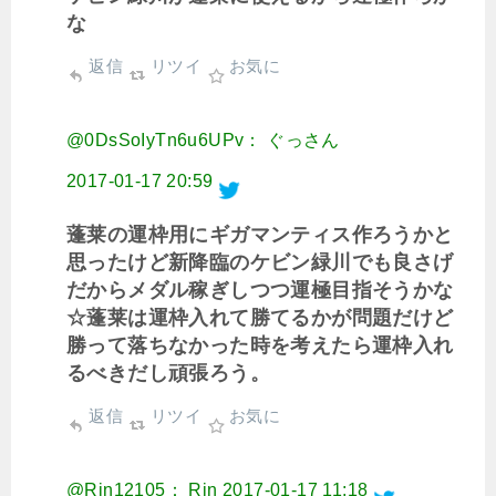
な
返信
リツイ
お気に
@0DsSoIyTn6u6UPv： ぐっさん
2017-01-17 20:59
蓬莱の運枠用にギガマンティス作ろうかと
思ったけど新降臨のケビン緑川でも良さげ
だからメダル稼ぎしつつ運極目指そうかな
☆蓬莱は運枠入れて勝てるかが問題だけど
勝って落ちなかった時を考えたら運枠入れ
るべきだし頑張ろう。
返信
リツイ
お気に
@Rin12105： Rin
2017-01-17 11:18