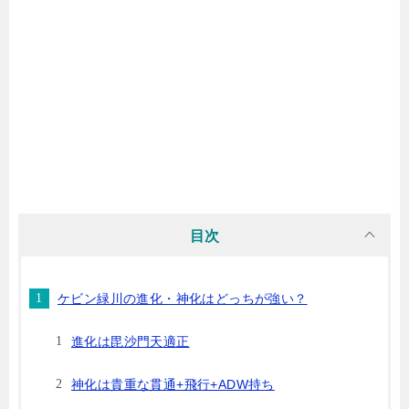
目次
ケビン緑川の進化・神化はどっちが強い？
進化は毘沙門天適正
神化は貴重な貫通+飛行+ADW持ち