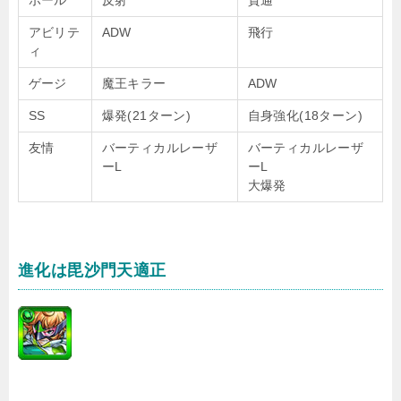
ボール
反射
貫通
アビリテ
ADW
飛行
ィ
ゲージ
魔王キラー
ADW
SS
爆発(21ターン)
自身強化(18ターン)
友情
バーティカルレーザ
バーティカルレーザ
ーL
ーL
大爆発
進化は毘沙門天適正