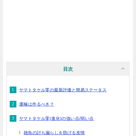
目次
ヤマトタケル零の最新評価と簡易ステータス
運極は作るべき？
ヤマトタケル零(進化)の強い点/弱い点
雑魚の討ち漏らしを防げる友情