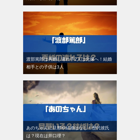
渡部篤郎は再婚し連れ子2人は元嫁へ！結婚
相手との子供は3人
あのちゃんに旦那や結婚はなし！歴代彼氏
は？現在は井口理？