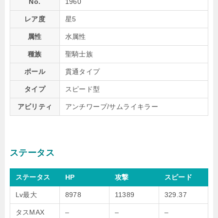
No.
1960
レア度
星5
属性
水属性
種族
聖騎士族
ボール
貫通タイプ
タイプ
スピード型
アビリティ
アンチワープ/サムライキラー
ステータス
ステータス
HP
攻撃
スピード
Lv最大
8978
11389
329.37
タスMAX
–
–
–