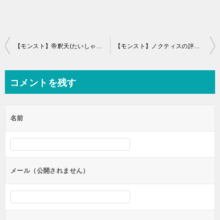
投
【モンスト】帝釈天(たいしゃくてん)の評価と運極適正
【モンスト】ノクティスの評価！わくわくの実と適正クエスト
稿
ナ
コメントを残す
ビ
ゲ
名前
ー
シ
ョ
ン
メール（公開されません）