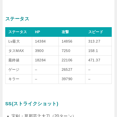
ステータス
ステータス
HP
攻撃
スピード
Lv最大
14384
14856
313.27
タスMAX
3900
7250
158.1
最終値
18284
22106
471.37
ゲージ
–
26527
–
キラー
–
39790
–
SS(ストライクショット)
宝剣・草那芸之大刀（20ターン）