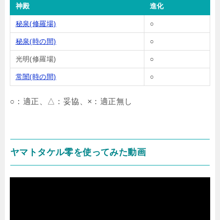
神殿
進化
秘泉(修羅場)
○
秘泉(時の間)
○
光明(修羅場)
○
常闇(時の間)
○
○：適正、△：妥協、×：適正無し
ヤマトタケル零を使ってみた動画