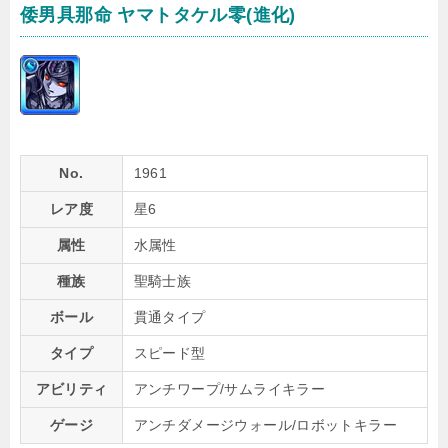
倭男具那命 ヤマトタケル零(進化)
No.
1961
レア度
星6
属性
水属性
種族
聖騎士族
ボール
貫通タイプ
タイプ
スピード型
アビリティ
アンチワープ/サムライキラー
ゲージ
アンチダメージウォール/ロボットキラー