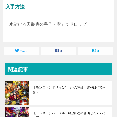
入手方法
「水駆ける天叢雲の皇子・零」でドロップ
Tweet
0
0
関連記事
【モンスト】ドリィ(どりぃ)の評価！運極は作るべ
き？
【モンスト】ハーメルン(獣神化)の評価とわくわく