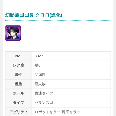
幻影旅団団長 クロロ(進化)
No.
3027
レア度
星6
属性
闇属性
種族
亜人族
ボール
貫通タイプ
タイプ
バランス型
アビリティ
ロボットキラー/魔王キラー