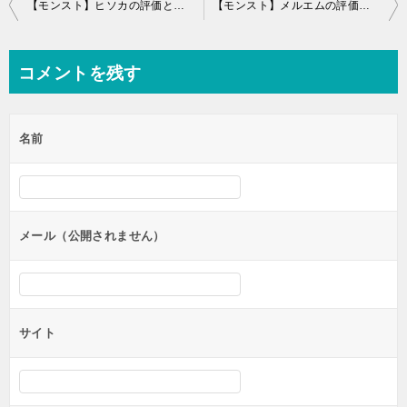
投
【モンスト】ヒソカの評価と運極適正(ハンターハンター)
【モンスト】メルエムの評価と運極適正(ハンターハンター)
稿
ナ
コメントを残す
ビ
ゲ
名前
ー
シ
ョ
ン
メール（公開されません）
サイト