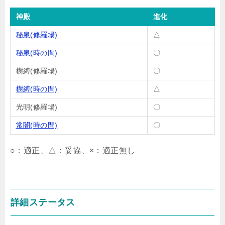
神殿
進化
秘泉(修羅場)
△
秘泉(時の間)
〇
樹縛(修羅場)
〇
樹縛(時の間)
△
光明(修羅場)
〇
常闇(時の間)
〇
○：適正、△：妥協、×：適正無し
詳細ステータス