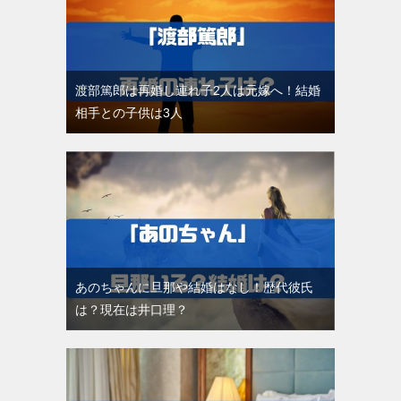
渡部篤郎は再婚し連れ子2人は元嫁へ！結婚
相手との子供は3人
あのちゃんに旦那や結婚はなし！歴代彼氏
は？現在は井口理？