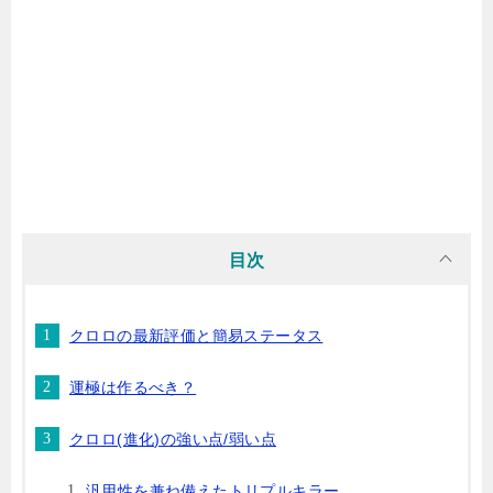
目次
クロロの最新評価と簡易ステータス
運極は作るべき？
クロロ(進化)の強い点/弱い点
汎用性を兼ね備えたトリプルキラー