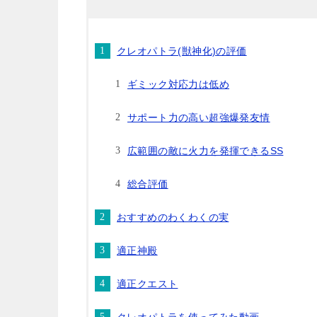
クレオパトラ(獣神化)の評価
ギミック対応力は低め
サポート力の高い超強爆発友情
広範囲の敵に火力を発揮できるSS
総合評価
おすすめのわくわくの実
適正神殿
適正クエスト