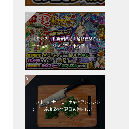
【モンスト】新春限定！超獣神祭のガ
チャ結果！パンドラの排出率は？
コストコのサーモンポキのアレンジレ
シピ！冷凍保存で翌日も美味しい