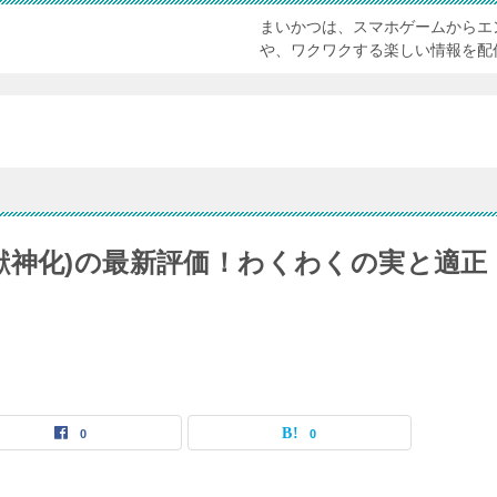
まいかつは、スマホゲームからエ
や、ワクワクする楽しい情報を配
獣神化)の最新評価！わくわくの実と適正
0
0