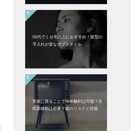
50代でくせ毛の人におすすめ！髪型の
手入れが楽なボブスタイル
実家に帰ることでNHK解約は可能？住
民票移動は必要？嘘のリスクと対策