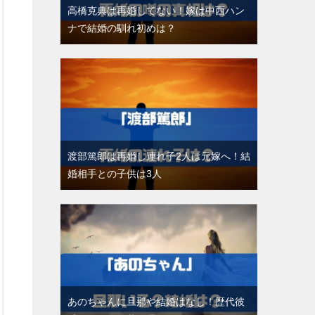
高橋克典は再婚してない！嫁は中西ハン
ナで結婚の馴れ初めは？
渡部篤郎は再婚し連れ子2人は元嫁へ！結
婚相手との子供は3人
あのちゃんに旦那や結婚はなし！歴代彼