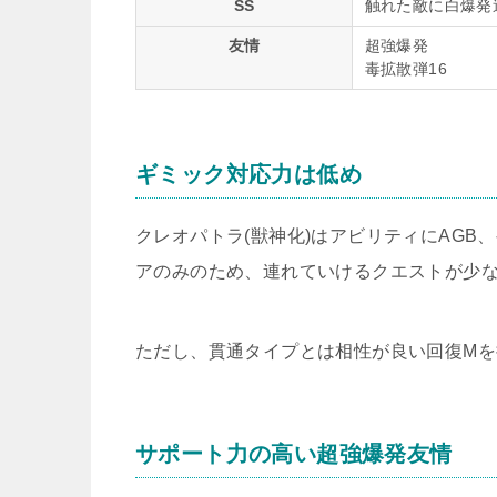
SS
触れた敵に白爆発追
友情
超強爆発
毒拡散弾16
ギミック対応力は低め
クレオパトラ(獣神化)はアビリティにAG
アのみのため、連れていけるクエストが少
ただし、貫通タイプとは相性が良い回復Mを
サポート力の高い超強爆発友情