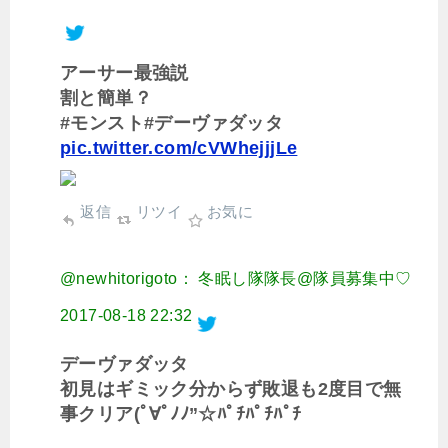
アーサー最強説
割と簡単？
#モンスト#デーヴァダッタ
pic.twitter.com/cVWhejjjLe
返信
リツイ
お気に
@newhitorigoto： 冬眠し隊隊長@隊員募集中♡
2017-08-18 22:32
デーヴァダッタ
初見はギミック分からず敗退も2度目で無
事クリア(ﾟ∀ﾟﾉﾉ”☆ﾊﾟﾁﾊﾟﾁﾊﾟﾁ