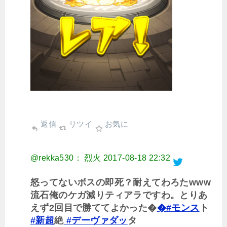
返信
リツイ
お気に
@rekka530： 烈火
2017-08-18 22:32
怒ってないボスの即死？耐えてわろたwww
流石俺のケガ減りティアラですわ。とりあ
えず2回目で勝ててよかった�
�#モンス
ト
#新超
絶
#デーヴァダッ
タ