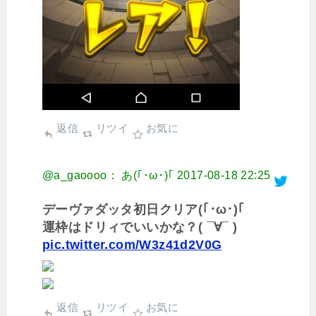
返信
リツイ
お気に
@a_gaoooo： あ(｢･ω･)｢
2017-08-18 22:25
デーヴァダッタ初日クリア(｢･ω･)｢
運枠はドリィでいいかな？( ¯∀¯ )
pic.twitter.com/W3z41d2V0G
返信
リツイ
お気に