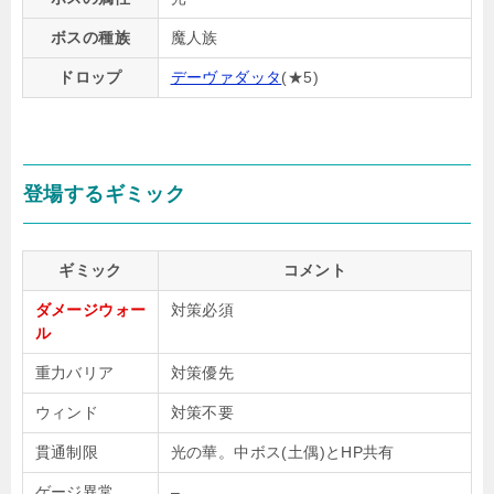
ボスの種族
魔人族
ドロップ
デーヴァダッタ
(★5)
登場するギミック
ギミック
コメント
ダメージウォー
対策必須
ル
重力バリア
対策優先
ウィンド
対策不要
貫通制限
光の華。中ボス(土偶)とHP共有
ゲージ異常
–