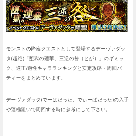
モンストの降臨クエストとして登場するデーヴァダッ
タ(超絶)「堕獄の蓮華、三逆の咎（とが）」のギミッ
ク、適正/適性キャラランキングと安定攻略・周回パー
ティーをまとめています。
デーヴァダッタ(でーばだった、でぃーばだった)の入手
や運極狙いで周回する時に参考にして下さい。