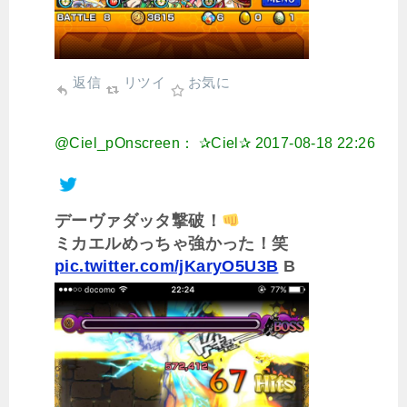
返信
リツイ
お気に
@Ciel_pOnscreen： ✰Ciel✰
2017-08-18 22:26
デーヴァダッタ撃破！
ミカエルめっちゃ強かった！笑
pic.twitter.com/jKaryO5U3B
B