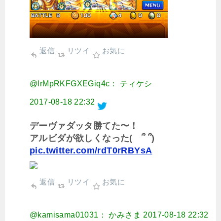
返信
リツイ
お気に
@lrMpRKFGXEGiq4c： ティケシ
2017-08-18 22:32
デーヴァダッタ勝てた〜！
アルビダが欲しくなった( ՞ ՞)
pic.twitter.com/rdT0rRBYsA
返信
リツイ
お気に
@kamisama01031： かみさま
2017-08-18 22:32