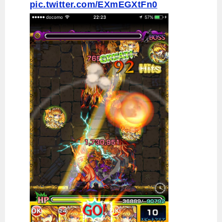
pic.twitter.com/EXmEGXtFn0