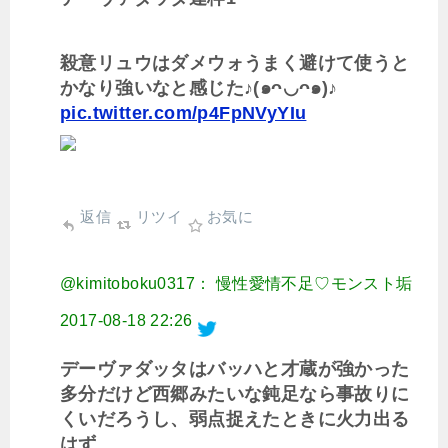
殺意リュウはダメウォうまく避けて使うと
かなり強いなと感じた♪(๑ᴖ◡ᴖ๑)♪
pic.twitter.com/p4FpNVyYIu
返信
リツイ
お気に
@kimitoboku0317： 慢性愛情不足♡モンスト垢
2017-08-18 22:26
デーヴァダッタはバッハと才蔵が強かった
多分だけど西郷みたいな鈍足なら事故りに
くいだろうし、弱点捉えたときに火力出る
はず