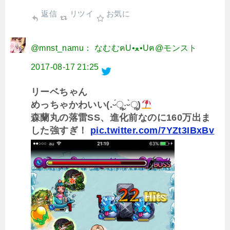
返信
リツイ
お気に
@mnst_namu： なむむฅU•ﻌ•Uฅ@モンスト
2017-08-17 21:25
リーベちゃん
めっちゃかわいい(.ᵕ́ૢ‧̮ᵕ̀ૢ)
森蘭丸の落雷SS、進化前なのに160万出ま
した強すぎ！
pic.twitter.com/7YZt3IBxBv