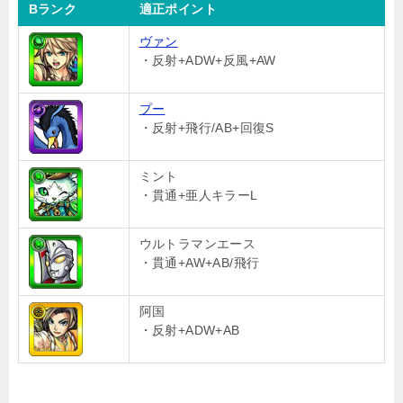
Bランク
適正ポイント
ヴァン
・反射+ADW+反風+AW
プー
・反射+飛行/AB+回復S
ミント
・貫通+亜人キラーL
ウルトラマンエース
・貫通+AW+AB/飛行
阿国
・反射+ADW+AB