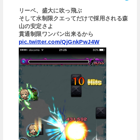
リーベ、盛大に吹っ飛ぶ
そして水制限クエってだけで採用される森
山の安定さよ
貫通制限ワンパン出来るから
pic.twitter.com/QjGnkPwJ4W