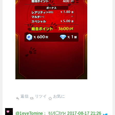
返信
リツイ
お気に
@1eyeTomine： ﾓ(ﾉ[◯]ｧ)ｨ
2017-08-17 21:26