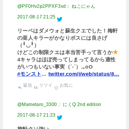
@PF0Hv2p2PPXF3xd： ねこにゃん
2017-08-17 21:25
リーベはダメウォと蘇生クエでした！梅軒
の亜人キラーがかなりボスには良さげ
（╹◡╹）
けどこの制限クエは本当苦手って言うか
4キャラはほぼ売ってしまってるから適性
がいつもいない事実（´-`）.｡oO
#モンスト
…
twitter.com/i/web/status/8…
返信
リツイ
お気に
@Mametaro_3300： にくQ 2nd edition
2017-08-17 21:23
梅軒クソ強い。