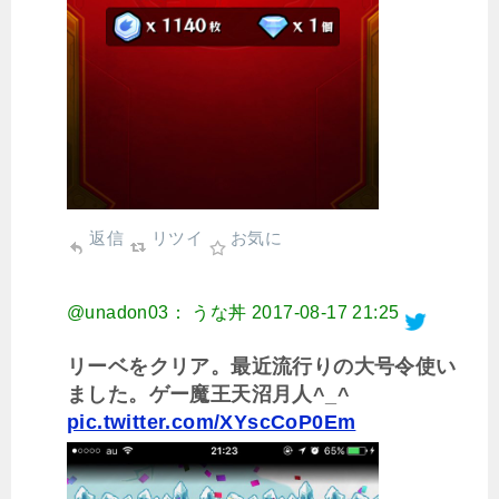
返信
リツイ
お気に
@unadon03： うな丼
2017-08-17 21:25
リーベをクリア。最近流行りの大号令使い
ました。ゲー魔王天沼月人^_^
pic.twitter.com/XYscCoP0Em