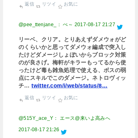
返信
リツイ
お気に
@pee_ttenjane_： ぺ～
2017-08-17 21:27
リーベ、クリア。とりあえずダメウォがど
のくらいかと思ってダメウォ編成で突入し
たけどダメージしょぼいからブロック対策
のが良さげ。梅軒がキラーもってるから使
ったけど毒も雑魚処理で使える、ボスの弱
点にスキルでこのダメージ。ネトロヴィッ
チ…
twitter.com/i/web/status/8…
返信
リツイ
お気に
@515Y_ace_Y： エース@来いよ高みへ
2017-08-17 21:26