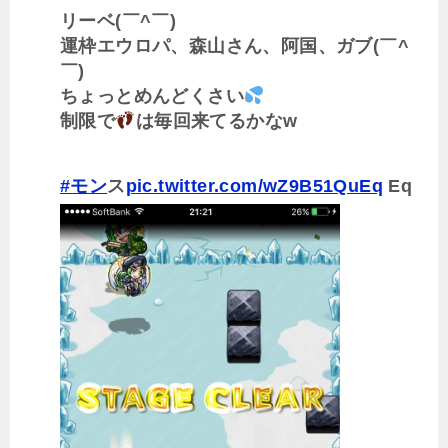
リーベ(￣^￣)ゞ
運枠エウロパ、森山さん、阿国、ガブ(￣^
￣)ゞ
ちょっとめんどくさい
制限で
は毎回来てるかなw
#モン
ス
pic.twitter.com/wZ9B51QuEq
Eq