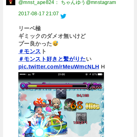
@mnst_ape824： ちゃんゆう@mnstagram
2017-08-17 21:07
リーベ極
ギミックのダメオ無いけど
プー良かった
＃モンス
ト
＃モンスト好きと繫がりた
い
pic.twitter.com/rMeuWmcNLH
H