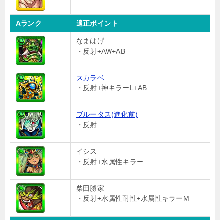
Aランク
適正ポイント
なまはげ
・反射+AW+AB
スカラベ
・反射+神キラーL+AB
ブルータス(進化前)
・反射
イシス
・反射+水属性キラー
柴田勝家
・反射+水属性耐性+水属性キラーM