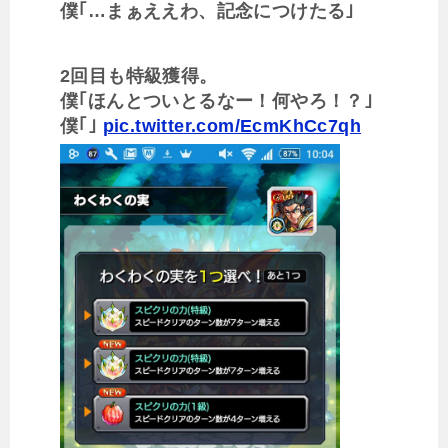
僕｢…まぁええわ、記念につけたる｣
2回目も特級獲得。
僕｢ほんとついとるなー！何やろ！？｣
僕｢｣
pic.twitter.com/EcmKhCc7qh