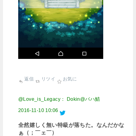
返信
リツイ
お気に
@Love_is_Legacy： Dokin@バハ鯖
2016-11-10 10:06
全然嬉しく無い特級が落ちた。なんだかな
ぁ（；￣ェ￣）