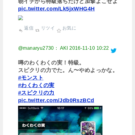
朝イチから特級落ちたけど加撃よこせよ
pic.twitter.com/Lk5jxWHG4H
返信
リツイ
お気に
@manaryu2730： AKI
2016-11-10 10:22
噂のわくわくの実！特級。
スピクリの力でた。ん〜やめよっかな。
#モンスト
#わくわくの実
#スピクリの力
pic.twitter.com/Jdb0RszBCd