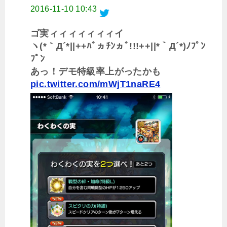
2016-11-10 10:43
ゴ実ィィィィィィィイ
ヽ(*｀Д´*||++ﾊﾞヵﾁﾝヵﾞ!!!++||*｀Д´*)ﾉﾌﾟﾝ
ﾌﾟﾝ
あっ！デモ特級率上がったかも
pic.twitter.com/mWjT1naRE4