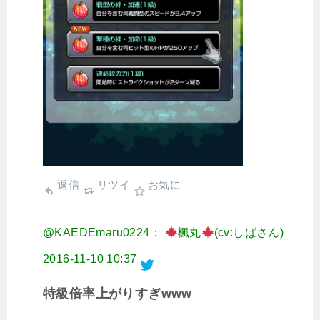
返信
リツイ
お気に
@KAEDEmaru0224：
楓丸
(cv:しばさん)
2016-11-10 10:37
特級倍率上がりすぎwww