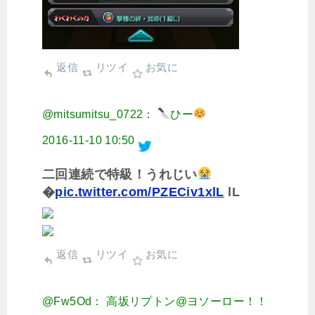
返信
リツイ
お気に
@mitsumitsu_0722：
ひー
2016-11-10 10:50
二回連続で特級！うれじい
�
pic.twitter.com/PZECiv1xlL
lL
返信
リツイ
お気に
@Fw5Od： 高坂リプトン@ヨソーロー！！