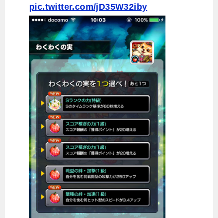
pic.twitter.com/jD35W32iby