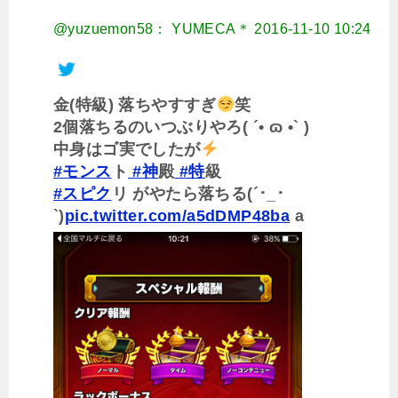
@yuzuemon58： YUMECA＊
2016-11-10 10:24
金(特級) 落ちやすすぎ
笑
2個落ちるのいつぶりやろ( ´• ɷ •` )
中身はゴ実でしたが
#モンス
ト
#神
殿
#特
級
#スピク
リ がやたら落ちる(´･_･
`)
pic.twitter.com/a5dDMP48ba
a