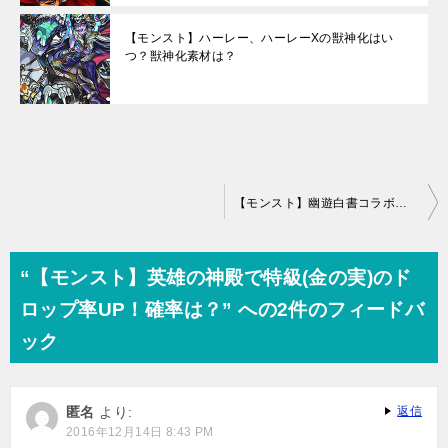
【モンスト】ハーレー、ハーレーXの獣神化はい
つ？獣神化素材は？
投
【モンスト】幽遊白書コラボはいつ？最新情報(ゆうゆうはくしょ)
稿
ナ
“【モンスト】英雄の神殿で特級(金の実)のド
ビ
ロップ率UP！確率は？” への2件のフィードバ
ゲ
ック
ー
シ
匿名
より:
返信
ョ
2016年12月14日 8:43 PM