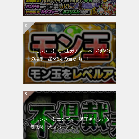
【モンスト】モン玉ガチャ レベル2(LV2)
の結果！星5確定の当たりは？
【モンスト】エンヴィー 適正キャラと安
定攻略・周回パーティー