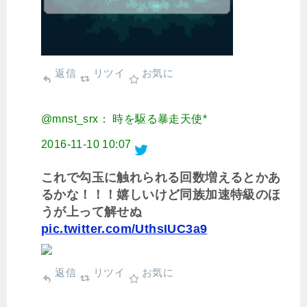
返信
リツイ
お気に
@mnst_srx： 時を駆る暴走天使*
2016-11-10 10:07
これで勾玉に触れられる回数増えるとかあ
るかな！！！嬉しいけど同族加速特級のほ
うが上って解せぬ
pic.twitter.com/UthsIUC3a9
返信
リツイ
お気に