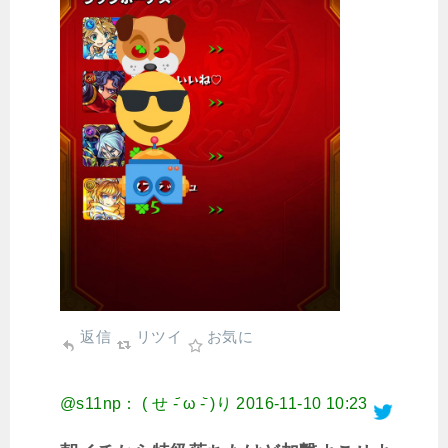
返信
リツイ
お気に
@s11np： ( せ -᷄ ω -᷅ )り
2016-11-10 10:23