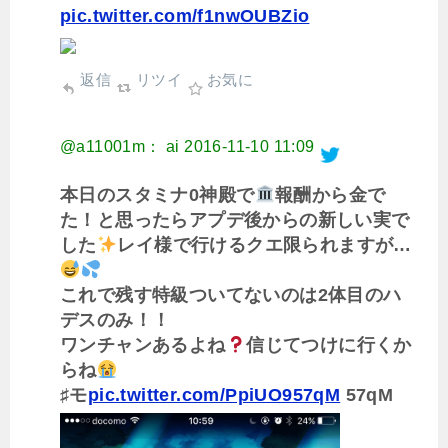
pic.twitter.com/f1nwOUBZio
返信
リツイ
お気に
@a11001m： ai
2016-11-10 11:09
本日のスタミナ0神殿で
報酬から金で
た！と思ったらアプデ後からの新しい実で
した
レイ様で行けるクエ限られますが…
これで残す特級ついてないのは2体目のハ
デスのみ！！
ワンチャンあるよね
信じてつけに行くか
らね
♯モ
pic.twitter.com/PpiUO957qM
57qM