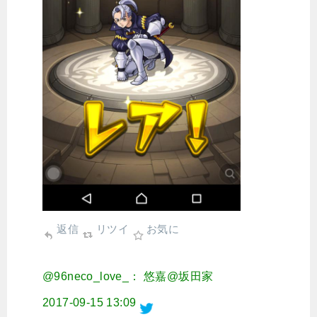
返信
リツイ
お気に
@96neco_love_： 悠嘉@坂田家
2017-09-15 13:09