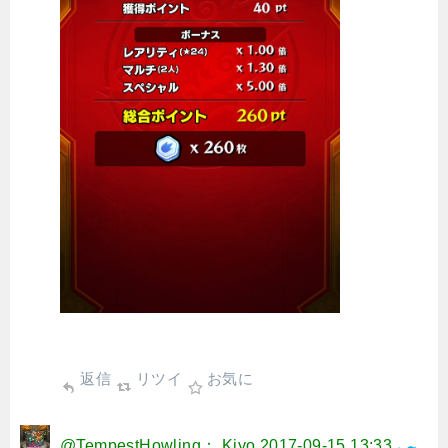
返信
リツイ
お気に
@TempestHowling： Kiyo
2017-09-15 13:33