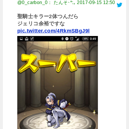
@0_carbon_0： たんそ･*:｡
2017-09-15 12:50
聖騎士キラー2体つんだら
ジェリコ余裕ですな
pic.twitter.com/4RkmSBgJ9l