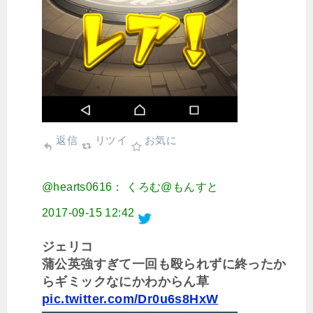
返信
リツイ
お気に
@hearts0616： くろむ@もんすと
2017-09-15 12:42
ジェリコ
蒲公英強すぎて一回も殴られずに終ったか
らギミックなにかわからん草
pic.twitter.com/Dr0u6s8HxW