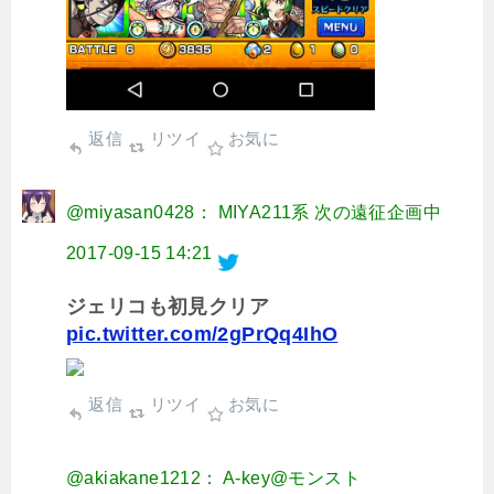
返信
リツイ
お気に
@miyasan0428： MIYA211系 次の遠征企画中
2017-09-15 14:21
ジェリコも初見クリア
pic.twitter.com/2gPrQq4IhO
返信
リツイ
お気に
@akiakane1212： A-key@モンスト