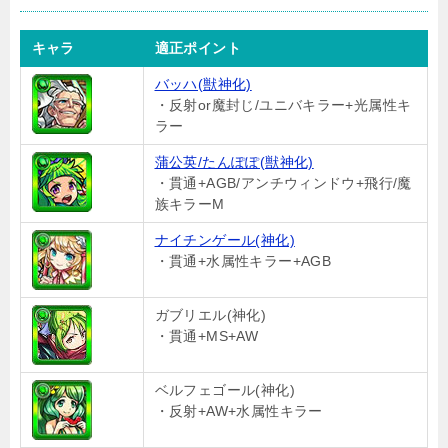
キャラ
適正ポイント
バッハ(獣神化)
・反射or魔封じ/ユニバキラー+光属性キ
ラー
蒲公英/たんぽぽ(獣神化)
・貫通+AGB/アンチウィンドウ+飛行/魔
族キラーM
ナイチンゲール(神化)
・貫通+水属性キラー+AGB
ガブリエル(神化)
・貫通+MS+AW
ベルフェゴール(神化)
・反射+AW+水属性キラー