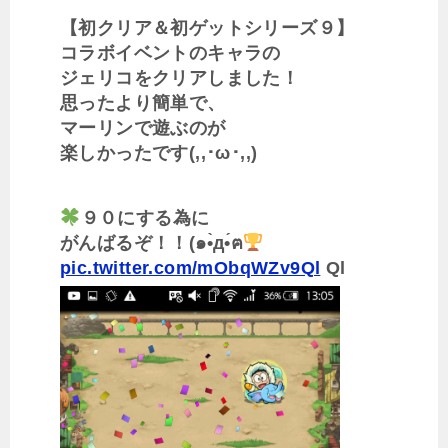
【初クリア＆初ゲットシリーズ９】
コラボイベントのキャラの
ジェリコをクリアしました！
思ったより簡単で、
マーリンで遊ぶのが
楽しかったです(,,･ω･,,)
９０にする為に
がんばるぞ！！(๑•̀д•́ฅ
pic.twitter.com/mObqWZv9Ql
Ql