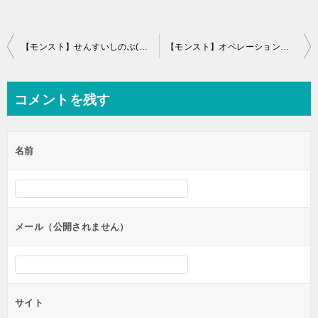
投
【モンスト】せんすいしのぶ(仙水忍)の攻略動画！難しい、勝てない人必見
【モンスト】オペレーションクラブ(究極)のギミック予想と解析攻略
稿
ナ
コメントを残す
ビ
ゲ
名前
ー
シ
ョ
ン
メール（公開されません）
サイト