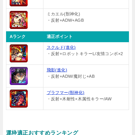
ミカエル(獣神化)
・反射+ADW+AGB
Aランク
適正ポイント
スクルド(進化)
・反射+ロボットキラーL/友情コンボ×2
飛影(進化)
・反射+ADW/魔封じ+AB
ブラフマー(獣神化)
・反射+木耐性+木属性キラー/AW
運枠適正おすすめランキング