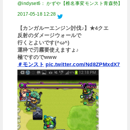
@indyset6： かずや【椎名事変モンスト青森勢】
2017-05-18 12:28
【カンガルーエンジン討伐♪】★4クエ
反射のダメージウォールで
行くとよいです(^ω^)
運枠で刃霧要使えますょ♪
極ですのでwww
＃モンスト
pic.twitter.com/Nd8ZPMxdX7