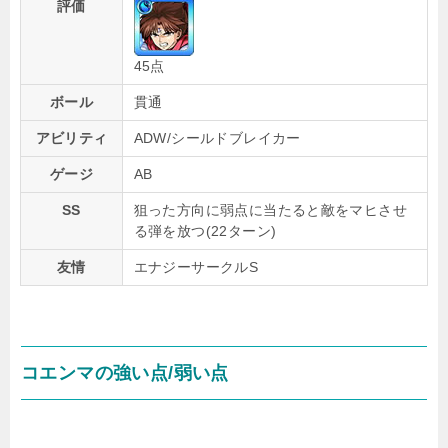
評価
45点
ボール
貫通
アビリティ
ADW/シールドブレイカー
ゲージ
AB
SS
狙った方向に弱点に当たると敵をマヒさせ
る弾を放つ(22ターン)
友情
エナジーサークルS
コエンマの強い点/弱い点