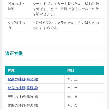
同族の絆・
シールドブレイカーを持つため、移動距離
加速
を伸ばすことで、破壊できるシールドの数
を増やせます。
ケガ減りの
汎用性が高いキャラのため、ケガ減りの力
力
もおすすめです。
適正神殿
神殿
曜日
秘泉の神殿(時の間)
水、土
秘泉の神殿(修羅場)
水、土
光明の神殿(修羅場)
金、日
常闇の神殿(時の間)
月、金