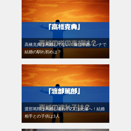
高橋克典は再婚してない！嫁は中西ハンナで
結婚の馴れ初めは？
渡部篤郎は再婚し連れ子2人は元嫁へ！結婚
相手との子供は3人